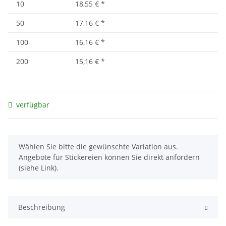
10
18,55 €
*
50
17,16 €
*
100
16,16 €
*
200
15,16 €
*
verfügbar
x
Wählen Sie bitte die gewünschte Variation aus.
Angebote für Stickereien können Sie direkt anfordern
(siehe Link).
Beschreibung