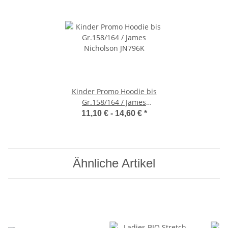
Kinder Promo Hoodie bis
Gr.158/164 / James
Nicholson JN796K
11,10 € -
14,60 €
*
Ähnliche Artikel