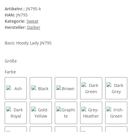
Artikelnr.:
JN795-k
HAN:
JN795
Kategorie:
Sweat
Hersteller:
Daiber
Basic Hoody Lady JN795
Größe
Farbe
Ash
Black
Brown
Dark Green
Dark Gr
Dark Royal
Gold-Yellow
Graphite
Grey-Heather
Irish-G