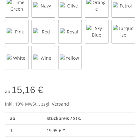
Lime Green
Navy
Olive
Orange
Petrol
Pink
Red
Royal
Sky-Blue
Turquoi
White
Wine
Yellow
15,16 €
ab
inkl. 19% MwSt. , zzgl.
Versand
ab
Stückpreis / Stk.
1
19,95 €
*