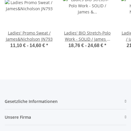
Ladies' Promo Sweat /
Ladies' BIO Stretch-Polo
Ladi
James&Nicholson JN793
Work - SOLID / James &
/ 
Nicholson JN1805
11,10 € -
14,60 €
*
18,76 € -
24,68 €
*
21
Gesetzliche Informationen
Unsere Firma