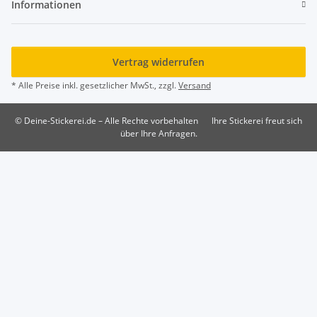
Informationen
Vertrag widerrufen
* Alle Preise inkl. gesetzlicher MwSt., zzgl.
Versand
© Deine-Stickerei.de – Alle Rechte vorbehalten
Ihre Stickerei freut sich
über Ihre Anfragen.