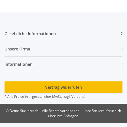
Gesetzliche Informationen
Unsere Firma
Informationen
Vertrag widerrufen
* Alle Preise inkl. gesetzlicher MwSt., zzgl.
Versand
© Deine-Stickerei.de – Alle Rechte vorbehalten
Ihre Stickerei freut sich
über Ihre Anfragen.