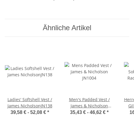
Ähnliche Artikel
Ladies' Softshell Vest /
Men's Padded Vest /
Herr
James NicholsonJN138
James & Nicholson
Gi
JN1004
M
39,58 € -
52,08 €
*
35,43 € -
46,62 €
*
16