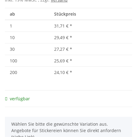
ab
Stückpreis
1
31,71 €
*
10
29,49 €
*
30
27,27 €
*
100
25,69 €
*
200
24,10 €
*
verfügbar
x
Wählen Sie bitte die gewünschte Variation aus.
Angebote für Stickereien können Sie direkt anfordern
(siehe Link).