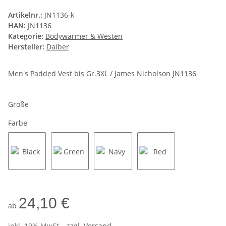
Artikelnr.:
JN1136-k
HAN:
JN1136
Kategorie:
Bodywarmer & Westen
Hersteller:
Daiber
Men's Padded Vest bis Gr.3XL / James Nicholson JN1136
Größe
Farbe
Black
Green
Navy
Red
24,10 €
ab
inkl. 19% MwSt. , zzgl.
Versand