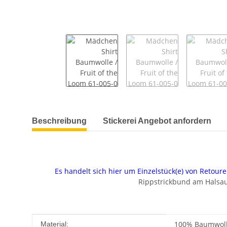
weitere Registerkarten anzeigen
Beschreibung
Stickerei Angebot anfordern
Es handelt sich hier um Einzelstück(e) von Reto
Rippstrickbund am Halsaus
Produkteigenschaft
Wert
100% Baumwolle
Material: