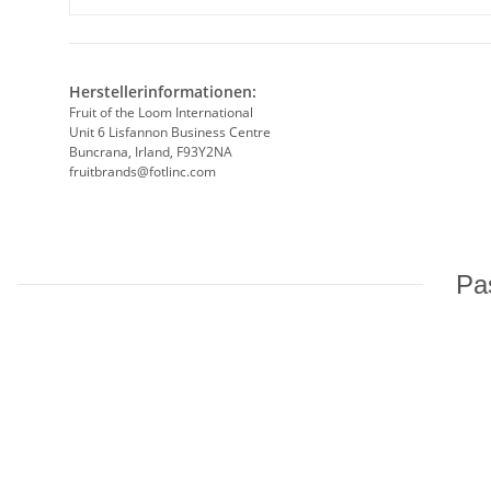
Herstellerinformationen:
Fruit of the Loom International
Unit 6 Lisfannon Business Centre
Buncrana, Irland, F93Y2NA
fruitbrands@fotlinc.com
Pas