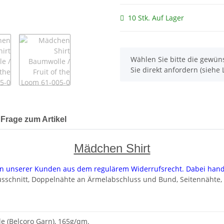
10 Stk. Auf Lager
x
Wählen Sie bitte die gewüns
Sie direkt anfordern (siehe L
Frage zum Artikel
Mädchen Shirt
uren unserer Kunden aus dem regulärem Widerrufsrecht. Dabei hand
schnitt, Doppelnähte an Ärmelabschluss und Bund, Seitennähte, lei
 (Belcoro Garn), 165g/qm.