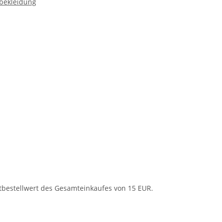
rbekleidung
vy
tbestellwert des Gesamteinkaufes von 15 EUR.