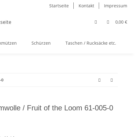
Startseite
Kontakt
Impressum
0,00 €
ckmützen
Schürzen
Taschen / Rucksäcke etc.
Ac
-0
wolle / Fruit of the Loom 61-005-0