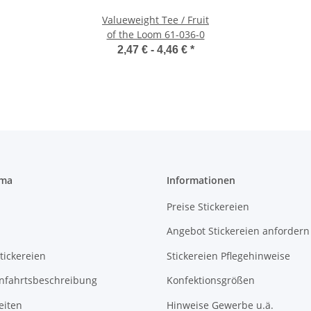
Valueweight Tee / Fruit
of the Loom 61-036-0
2,47 € -
4,46 €
*
rma
Informationen
Preise Stickereien
Angebot Stickereien anfordern
tickereien
Stickereien Pflegehinweise
Anfahrtsbeschreibung
Konfektionsgrößen
eiten
Hinweise Gewerbe u.ä.