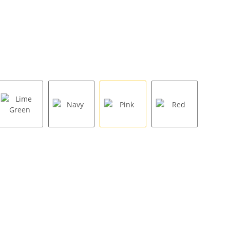
Lime Green
Navy
Pink
Red