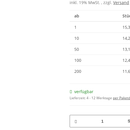
inkl. 19% MwSt. , zzgl.
Versand
ab
Stü
1
15,
10
14,
50
13,
100
12,
200
11,
verfügbar
Lieferzeit:
4 - 12 Werktage
per Paketd
S