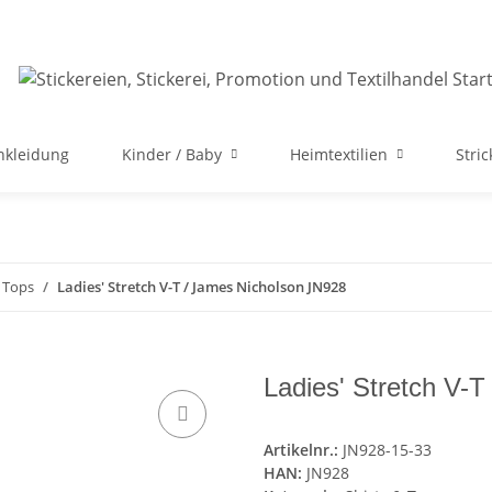
nkleidung
Kinder / Baby
Heimtextilien
Stri
& Tops
Ladies' Stretch V-T / James Nicholson JN928
Ladies' Stretch V-
Artikelnr.:
JN928-15-33
HAN:
JN928