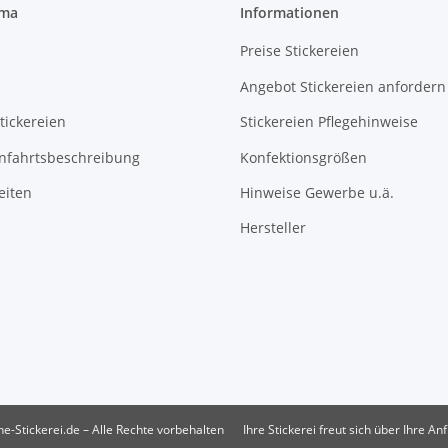
rma
Informationen
Preise Stickereien
Angebot Stickereien anfordern
tickereien
Stickereien Pflegehinweise
Anfahrtsbeschreibung
Konfektionsgrößen
eiten
Hinweise Gewerbe u.ä.
Hersteller
e-Stickerei.de – Alle Rechte vorbehalten
Ihre Stickerei freut sich über Ihre An