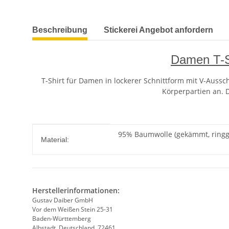
weitere Registerkarten anzeigen
Beschreibung
Stickerei Angebot anfordern
Damen T-Sh
T-Shirt für Damen in lockerer Schnittform mit V-Aussch
Körperpartien an. D
Produkteigenschaft
Wert
95% Baumwolle (gekämmt, ringge
Material:
Herstellerinformationen:
Gustav Daiber GmbH
Vor dem Weißen Stein 25-31
Baden-Württemberg
Albstadt, Deutschland, 72461