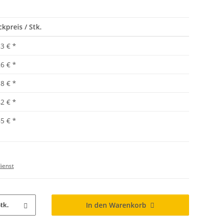
ckpreis / Stk.
33 €
*
26 €
*
18 €
*
42 €
*
65 €
*
ienst
In den Warenkorb
tk.