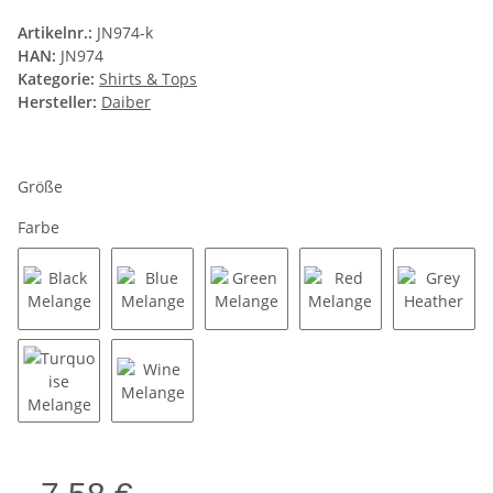
Artikelnr.:
JN974-k
HAN:
JN974
Kategorie:
Shirts & Tops
Hersteller:
Daiber
Größe
Farbe
Black Melange
Blue Melange
Green Melange
Red Melange
Grey He
Turquoise Melange
Wine Melange