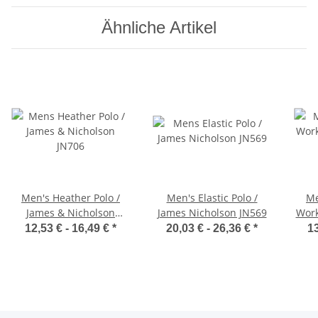
Ähnliche Artikel
Men's Heather Polo /
Men's Elastic Polo /
Me
James & Nicholson
James Nicholson JN569
Work
JN706
& 
12,53 € -
16,49 €
*
20,03 € -
26,36 €
*
13