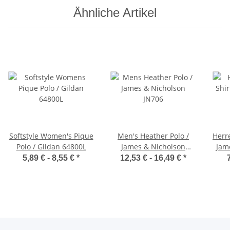
Ähnliche Artikel
Softstyle Women's Pique
Men's Heather Polo /
Herr
Polo / Gildan 64800L
James & Nicholson
Jam
JN706
5,89 € -
8,55 €
*
12,53 € -
16,49 €
*