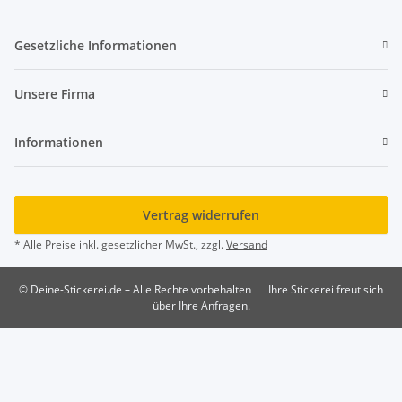
Gesetzliche Informationen
Unsere Firma
Informationen
Vertrag widerrufen
* Alle Preise inkl. gesetzlicher MwSt., zzgl.
Versand
© Deine-Stickerei.de – Alle Rechte vorbehalten
Ihre Stickerei freut sich
über Ihre Anfragen.