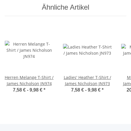
Ähnliche Artikel
Herren Melange T-Shirt /
Ladies' Heather T-Shirt /
Me
James Nicholson JN974
James Nicholson JN973
Jam
7,58 € -
9,98 €
*
7,58 € -
9,98 €
*
20