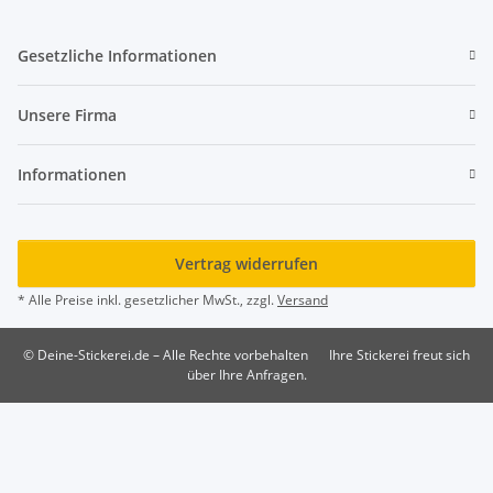
Gesetzliche Informationen
Unsere Firma
Informationen
Vertrag widerrufen
* Alle Preise inkl. gesetzlicher MwSt., zzgl.
Versand
© Deine-Stickerei.de – Alle Rechte vorbehalten
Ihre Stickerei freut sich
über Ihre Anfragen.