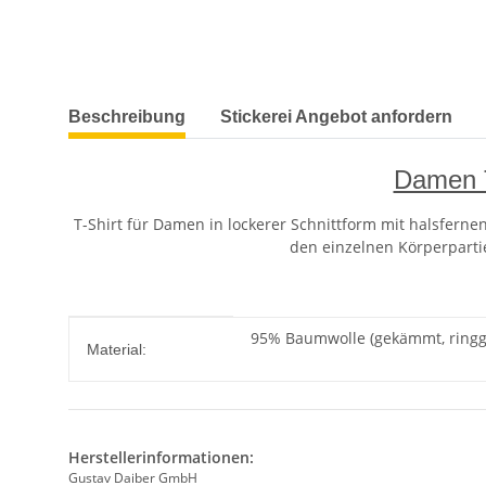
weitere Registerkarten anzeigen
Beschreibung
Stickerei Angebot anfordern
Damen T
T-Shirt für Damen in lockerer Schnittform mit halsfernen
den einzelnen Körperpartie
Produkteigenschaft
Wert
95% Baumwolle (gekämmt, ringge
Material:
Herstellerinformationen:
Gustav Daiber GmbH