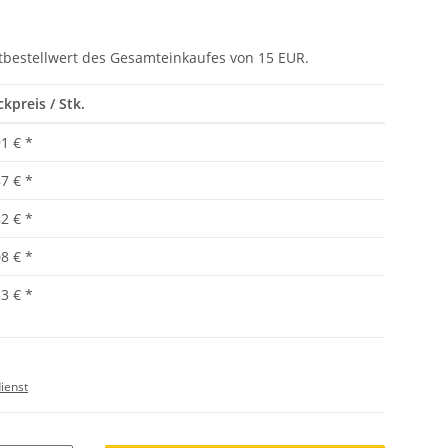
tbestellwert des Gesamteinkaufes von 15 EUR.
ckpreis / Stk.
91 €
*
87 €
*
82 €
*
08 €
*
33 €
*
ienst