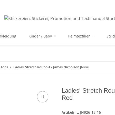
nkleidung
Kinder / Baby
Heimtextilien
Stri
& Tops
Ladies' Stretch Round-T / James Nicholson JN926
Ladies' Stretch Ro
Red
Artikelnr.:
JN926-15-16