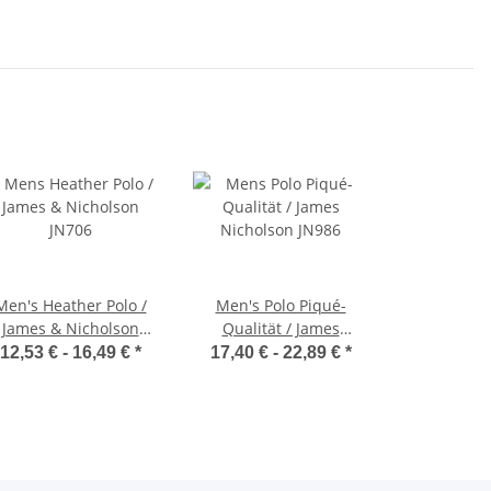
Men's Heather Polo /
Men's Polo Piqué-
James & Nicholson
Qualität / James
JN706
Nicholson JN986
12,53 € -
16,49 €
*
17,40 € -
22,89 €
*