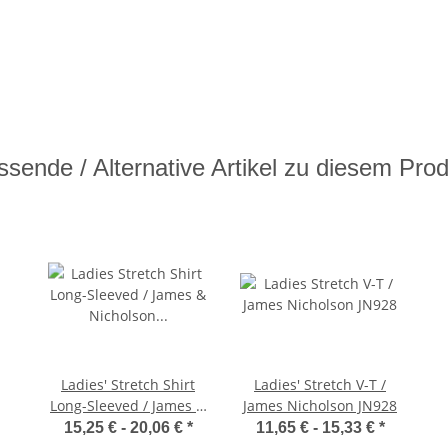
sende / Alternative Artikel zu diesem Pro
Ladies' Stretch Shirt
Ladies' Stretch V-T /
Long-Sleeved / James &
James Nicholson JN928
Nicholson JN927
15,25 € -
20,06 €
*
11,65 € -
15,33 €
*