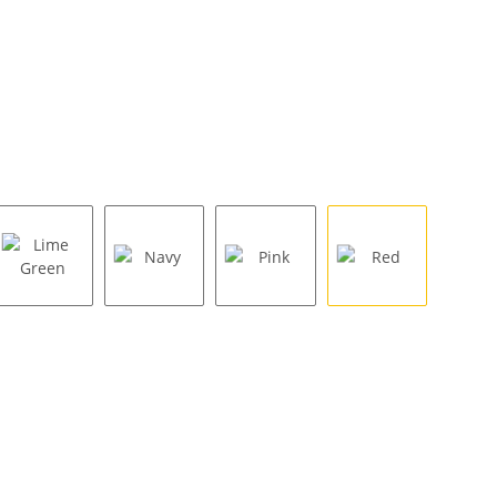
Lime Green
Navy
Pink
Red