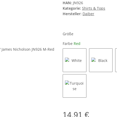
HAN:
JN926
Kategorie:
Shirts & Tops
Hersteller:
Daiber
Größe
Farbe
Red
White
Black
Turquoise
14,91 €