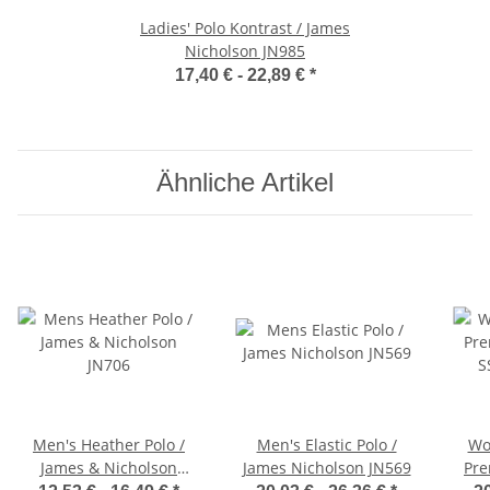
Ladies' Polo Kontrast / James
Nicholson JN985
17,40 € -
22,89 €
*
Ähnliche Artikel
Men's Heather Polo /
Men's Elastic Polo /
Wo
James & Nicholson
James Nicholson JN569
Pre