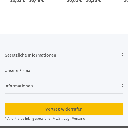
JN706
SSL
12,53 € -
16,49 €
*
20,03 € -
26,36 €
*
20
Gesetzliche Informationen
Unsere Firma
Informationen
Vertrag widerrufen
* Alle Preise inkl. gesetzlicher MwSt., zzgl.
Versand