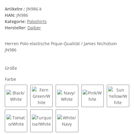
Artikelnr.:
JN986-k
HAN:
JN986
Kategorie:
Poloshirts
Hersteller:
Daiber
Herren Polo elastische Pique-Qualität / James Nicholson
JN986
Größe
Farbe
Black/White
Fern Green/White
Navy/White
Pink/White
Sun Yel