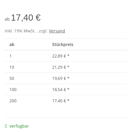
Tomato/White
Turquoise/White
White/Navy
17,40 €
ab
inkl. 19% MwSt. , zzgl.
Versand
ab
Stückpreis
1
22,89 €
*
10
21,29 €
*
50
19,69 €
*
100
18,54 €
*
200
17,40 €
*
verfügbar