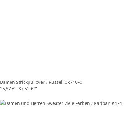
Damen Strickpullover / Russell 0R710F0
25,57 € -
37,52 €
*