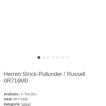
Herren Strick-Pullunder / Russell
0R716M0
Artikelnr.:
F-704.00-J
HAN:
0R716M0
Kategorie:
Sweat