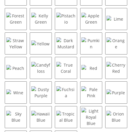
Moca Brown
Chocolate
Green Olive
Caper Green
Earthy 
Forest Green
Kelly Green
Pistachio
Apple Green
Lime
Straw Yellow
Yellow
Dark Mustard
Pumkin
Orange
Peach
Candyfloss
True Coral
Red
Cherry 
Wine
Dusty Purple
Fuchsia
Pale Pink
Purple
Sky Blue
Hawaii Blue
Tropical Blue
Light Royal Blue
Orion B