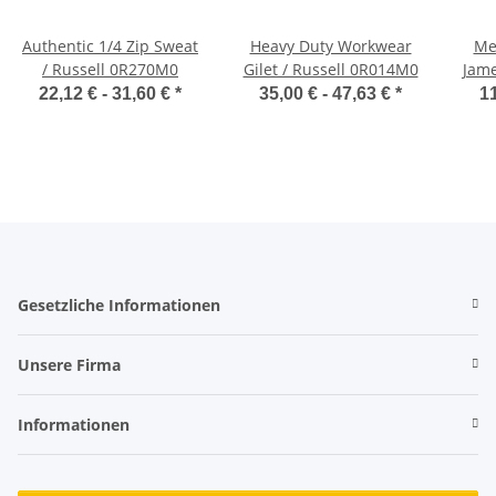
Authentic 1/4 Zip Sweat
Heavy Duty Workwear
Me
/ Russell 0R270M0
Gilet / Russell 0R014M0
Jame
22,12 € -
31,60 €
*
35,00 € -
47,63 €
*
11
Gesetzliche Informationen
Unsere Firma
Informationen