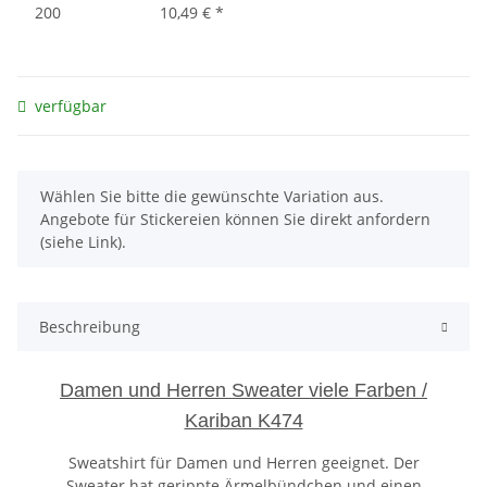
200
10,49 €
*
verfügbar
x
Wählen Sie bitte die gewünschte Variation aus.
Angebote für Stickereien können Sie direkt anfordern
(siehe Link).
Beschreibung
Damen und Herren Sweater viele Farben /
Kariban K474
Sweatshirt für Damen und Herren geeignet. Der
Sweater hat gerippte Ärmelbündchen und einen