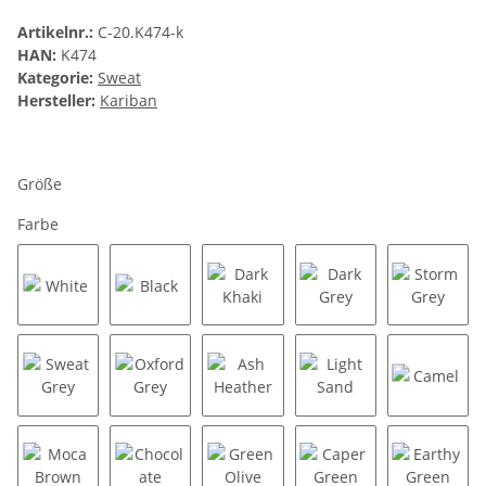
Artikelnr.:
C-20.K474-k
HAN:
K474
Kategorie:
Sweat
Hersteller:
Kariban
Größe
Farbe
White
Black
Dark Khaki
Dark Grey
Storm G
Sweat Grey
Oxford Grey
Ash Heather
Light Sand
Camel