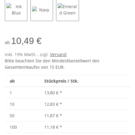
Ink Blue
Navy
Emerald Green
10,49 €
ab
inkl. 19% MwSt. , zzgl.
Versand
Bitte beachten Sie den Mindestbestellwert des
Gesamteinkaufes von 15 EUR.
ab
Stückpreis / Stk.
1
13,80 €
*
10
12,83 €
*
50
11,87 €
*
100
11,18 €
*