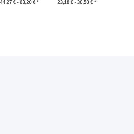
Icewalker FU703
44,27 € -
63,20 €
*
23,18 € -
30,50 €
*