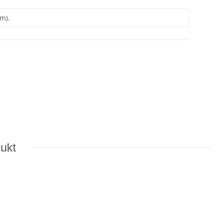
m).
dukt