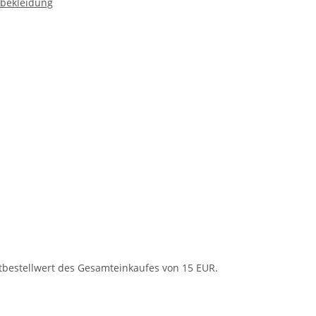
nbekleidung
rey
tbestellwert des Gesamteinkaufes von 15 EUR.