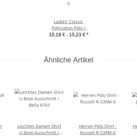
Ladies' Classic
Polycotton Polo /
Russell Europe R-539F-
10,18 € -
15,23 €
*
0
Ähnliche Artikel
t
Leichtes Damen Shirt
Herren Polo Shirt -
He
U-Boot-Ausschnitt /
Russell R-539M-0