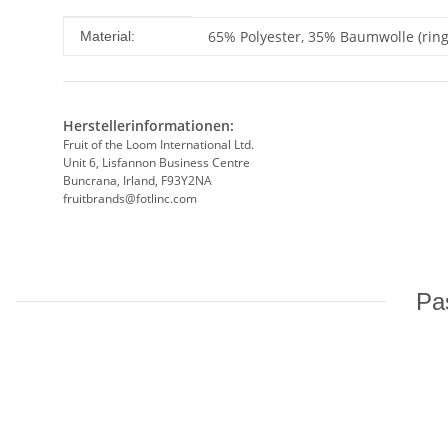
Produkteigenschaft
Wert
65% Polyester, 35% Baumwolle (rin
Material:
Herstellerinformationen:
Fruit of the Loom International Ltd.
Unit 6, Lisfannon Business Centre
Buncrana, Irland, F93Y2NA
fruitbrands@fotlinc.com
Pas