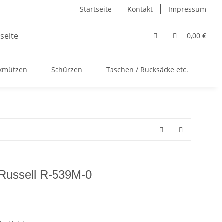
Startseite
Kontakt
Impressum
0,00 €
ckmützen
Schürzen
Taschen / Rucksäcke etc.
Ac
 Russell R-539M-0