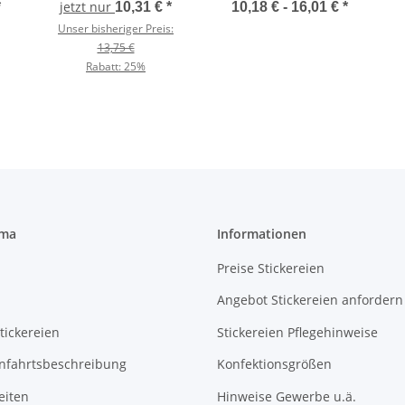
Bella 8703
jetzt nur
*
10,31 €
*
10,18 € -
16,01 €
*
Unser bisheriger Preis:
13,75 €
Rabatt:
25%
rma
Informationen
Preise Stickereien
Angebot Stickereien anfordern
tickereien
Stickereien Pflegehinweise
Anfahrtsbeschreibung
Konfektionsgrößen
eiten
Hinweise Gewerbe u.ä.