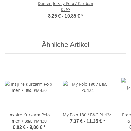
Damen Jersey Polo / Kariban
K263
8,25 € -
10,85 €
*
Ähnliche Artikel
Inspire Kurzarm Polo
My Polo 180 / B&C PU424
Prom
men / B&C PM430
&
7,37 € -
11,35 €
*
6,92 € -
9,80 €
*