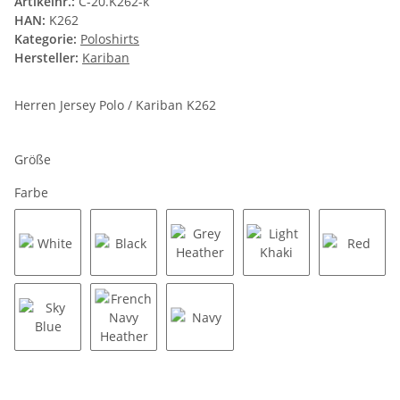
Artikelnr.:
C-20.K262-k
HAN:
K262
Kategorie:
Poloshirts
Hersteller:
Kariban
Herren Jersey Polo / Kariban K262
Größe
Farbe
White
Black
Grey Heather
Light Khaki
Red
Sky Blue
French Navy Heather
Navy