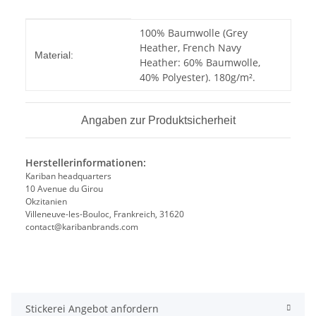
Produkteigenschaft
Wert
100% Baumwolle (Grey
Heather, French Navy
Material:
Heather: 60% Baumwolle,
40% Polyester). 180g/m².
Angaben zur Produktsicherheit
Herstellerinformationen:
Kariban headquarters
10 Avenue du Girou
Okzitanien
Villeneuve-les-Bouloc, Frankreich, 31620
contact@karibanbrands.com
Stickerei Angebot anfordern