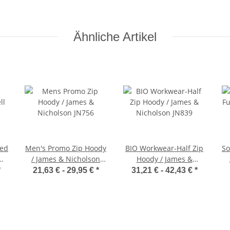
Ähnliche Artikel
ped
Men's Promo Zip Hoody
BIO Workwear-Half Zip
So
M-
/ James & Nicholson
Hoody / James &
JN756
Nicholson JN839
*
21,63 € -
29,95 €
*
31,21 € -
42,43 €
*