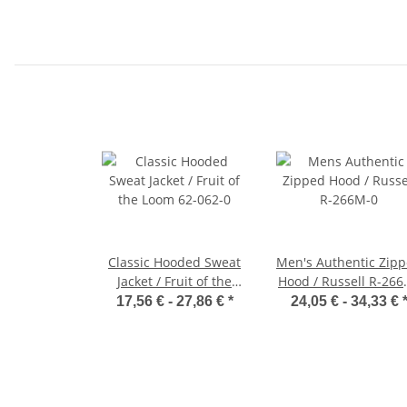
Classic Hooded Sweat
Men's Authentic Zip
Jacket / Fruit of the
Hood / Russell R-266
Loom 62-062-0
0
17,56 € -
27,86 €
*
24,05 € -
34,33 €