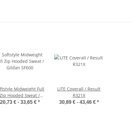
ftstyle Midweight Full
LITE Coverall / Result
Zip Hooded Sweat /
R321X
Gildan SF600
20,73 € -
33,65 €
*
30,89 € -
43,46 €
*