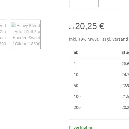
Dark Chocolate
Ash
20,25 €
ab
inkl. 19% MwSt. , zzgl.
Versand
ab
Stü
1
26,
10
24,
50
22,
100
21,
200
20,
verfügbar