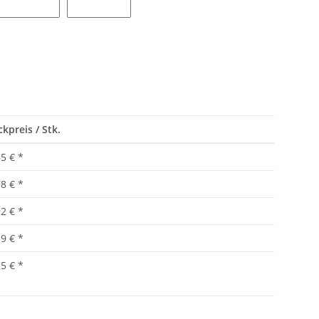
Safety Green
Graphite Heather
ckpreis / Stk.
65 €
*
78 €
*
92 €
*
59 €
*
25 €
*