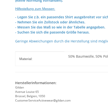
(Keine Normung vorhanden).
Hilfestellung zum Messen:
- Legen Sie z.b. ein passendes Shirt ausgebreitet vor sic
- Nehmen Sie ein Zollstock oder ähnliches.
- Messen Sie das Maß so wie in der Tabelle angegeben.
- Suchen Sie sich die passende Größe heraus.
Geringe Abweichungen durch die Herstellung sind mögli
Produkteigenschaft
Wert
50% Baumwolle, 50% Poly
Material:
Herstellerinformationen:
Gildan
Avenue Louise 65
Brüssel, Belgien, 1050
CustomerServiceActivewear@gildan.com