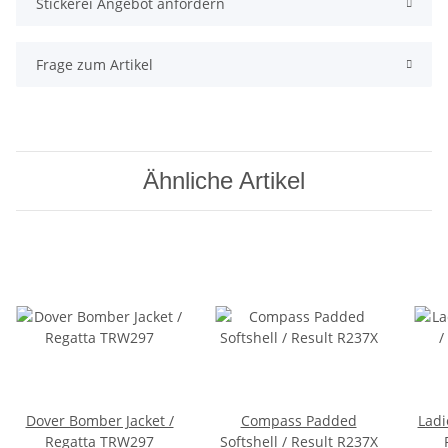
Stickerei Angebot anfordern
Frage zum Artikel
Ähnliche Artikel
Dover Bomber Jacket /
Compass Padded
Ladi
Regatta TRW297
Softshell / Result R237X