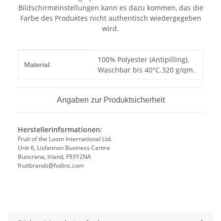
Bildschirmeinstellungen kann es dazu kommen, das die
Farbe des Produktes nicht authentisch wiedergegeben
wird.
Produkteigenschaft
Wert
100% Polyester (Antipilling).
Material:
Waschbar bis 40°C.320 g/qm.
Angaben zur Produktsicherheit
Herstellerinformationen:
Fruit of the Loom International Ltd.
Unit 6, Lisfannon Business Centre
Buncrana, Irland, F93Y2NA
fruitbrands@fotlinc.com