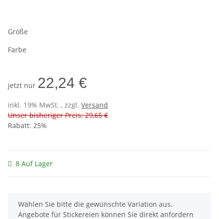
Größe
Farbe
22,24 €
jetzt nur
inkl. 19% MwSt. , zzgl.
Versand
Unser bisheriger Preis: 29,65 €
Rabatt:
25%
8 Auf Lager
x
Wählen Sie bitte die gewünschte Variation aus.
Angebote für Stickereien können Sie direkt anfordern