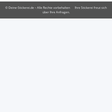
© Deine-Stickerei.de – Alle Rechte vorbehalten
Ihre Stickerei freut sich
über Ihre Anfragen.