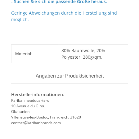
- Suchen Sie sich die passende Größe heraus.
Geringe Abweichungen durch die Herstellung sind
möglich.
Produkteigenschaft
Wert
80% Baumwolle, 20%
Material:
Polyester. 280g/qm.
Angaben zur Produktsicherheit
Herstellerinformationen:
Kariban headquarters
10 Avenue du Girou
Okzitanien
Villeneuve-les-Bouloc, Frankreich, 31620
contact@karibanbrands.com