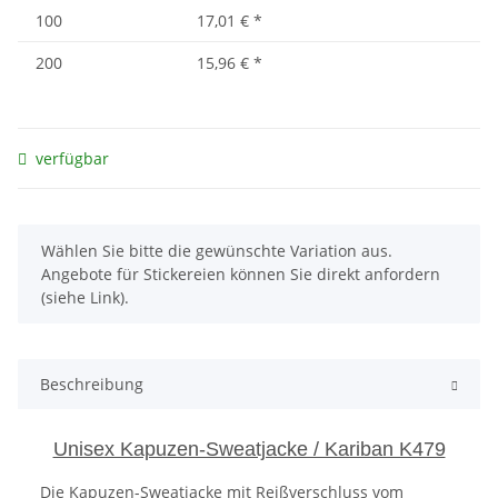
100
17,01 €
*
200
15,96 €
*
verfügbar
x
Wählen Sie bitte die gewünschte Variation aus.
Angebote für Stickereien können Sie direkt anfordern
(siehe Link).
Beschreibung
Unisex Kapuzen-Sweatjacke / Kariban K479
Die Kapuzen-Sweatjacke mit Reißverschluss vom