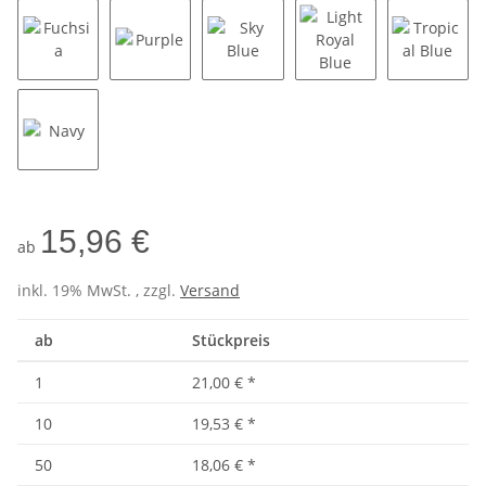
Fuchsia
Purple
Sky Blue
Light Royal Blue
Tropical
Navy
15,96 €
ab
inkl. 19% MwSt. , zzgl.
Versand
ab
Stückpreis
1
21,00 €
*
10
19,53 €
*
50
18,06 €
*