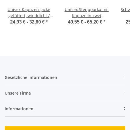
Unisex Kapuzen-Jacke
Unisex Steppparka mit
Schw
gefüttert, winddicht /
Kapuze in zwei
Kariban K6153
Farbtönen / Kariban
24,93 € -
32,80 €
*
49,55 € -
65,20 €
*
25
K6163
Gesetzliche Informationen
Unsere Firma
Informationen