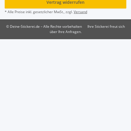
Vertrag widerrufen
* Alle Preise inkl. gesetzlicher MwSt., zzgl.
Versand
© Deine-Stickerei.de – Alle Rechte vorbehalten
Ihre Stickerei freut sich
über Ihre Anfragen.