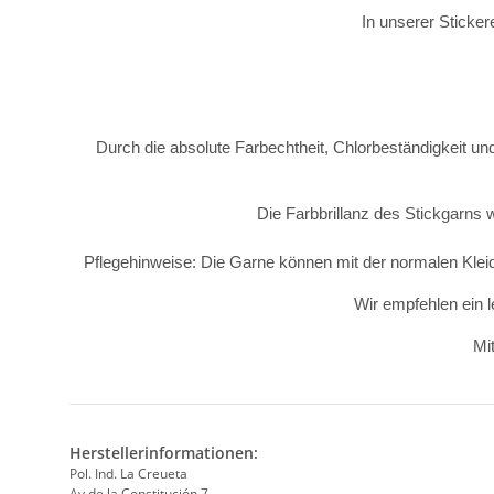
In unserer Sticker
Durch die absolute Farbechtheit, Chlorbeständigkeit und
Die Farbbrillanz des Stickgarns 
Pflegehinweise: Die Garne können mit der normalen Kle
Wir empfehlen ein l
Mit
Herstellerinformationen:
Pol. Ind. La Creueta
Av de la Constitución 7