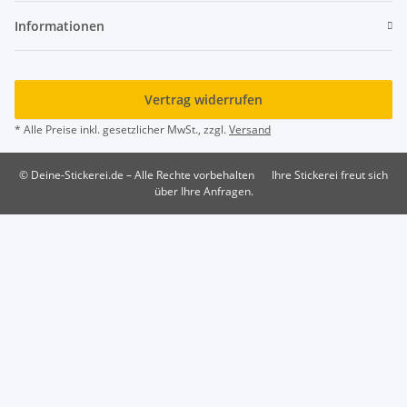
Informationen
Vertrag widerrufen
* Alle Preise inkl. gesetzlicher MwSt., zzgl.
Versand
© Deine-Stickerei.de – Alle Rechte vorbehalten
Ihre Stickerei freut sich
über Ihre Anfragen.