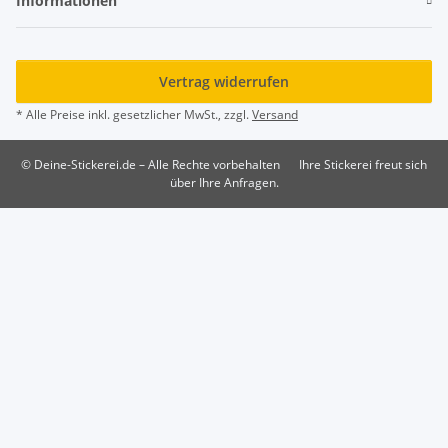
Informationen
Vertrag widerrufen
* Alle Preise inkl. gesetzlicher MwSt., zzgl.
Versand
© Deine-Stickerei.de – Alle Rechte vorbehalten
Ihre Stickerei freut sich
über Ihre Anfragen.