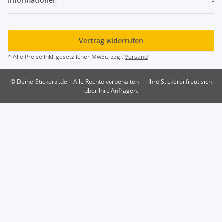
Informationen
Vertrag widerrufen
* Alle Preise inkl. gesetzlicher MwSt., zzgl.
Versand
© Deine-Stickerei.de – Alle Rechte vorbehalten
Ihre Stickerei freut sich
über Ihre Anfragen.