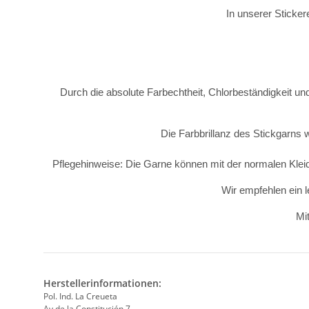
In unserer Sticker
Durch die absolute Farbechtheit, Chlorbeständigkeit und
Die Farbbrillanz des Stickgarns 
Pflegehinweise: Die Garne können mit der normalen Kle
Wir empfehlen ein l
Mit
Herstellerinformationen:
Pol. Ind. La Creueta
Av de la Constitución 7