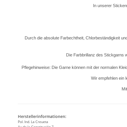
In unserer Sticker
Durch die absolute Farbechtheit, Chlorbeständigkeit und
Die Farbbrillanz des Stickgarns 
Pflegehinweise: Die Garne können mit der normalen Kle
Wir empfehlen ein l
Mit
Herstellerinformationen:
Pol. Ind. La Creueta
Av de la Constitución 7