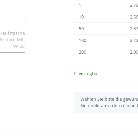
1
2,75
10
2,56
50
2,37
100
2,23
200
2,09
verfügbar
x
Wählen Sie bitte die gewüns
Sie direkt anfordern (siehe L