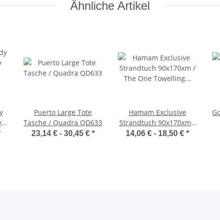
Ähnliche Artikel
y
Puerto Large Tote
Hamam Exclusive
Go
y
Tasche / Quadra QD633
Strandtuch 90x170xm /
The One Towelling T1-
*
23,14 € -
30,45 €
*
14,06 € -
18,50 €
*
HAMEXCLUSIVE