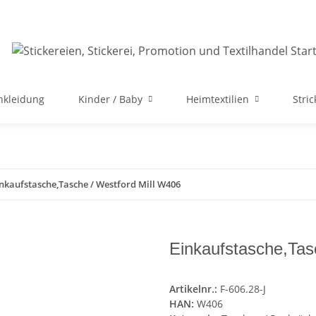
nkleidung
Kinder / Baby
Heimtextilien
Stri
nkaufstasche,Tasche / Westford Mill W406
Einkaufstasche,Tas
Artikelnr.:
F-606.28-J
HAN:
W406