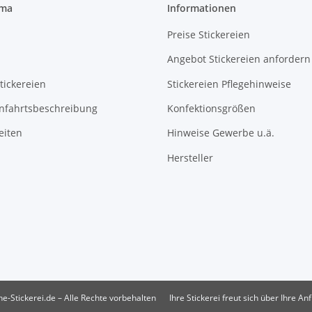
rma
Informationen
Preise Stickereien
Angebot Stickereien anfordern
tickereien
Stickereien Pflegehinweise
Anfahrtsbeschreibung
Konfektionsgrößen
eiten
Hinweise Gewerbe u.ä.
Hersteller
e-Stickerei.de – Alle Rechte vorbehalten
Ihre Stickerei freut sich über Ihre An