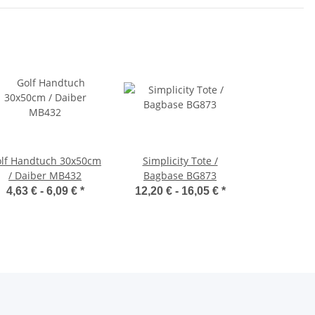
lf Handtuch 30x50cm
Simplicity Tote /
/ Daiber MB432
Bagbase BG873
4,63 € -
6,09 €
*
12,20 € -
16,05 €
*