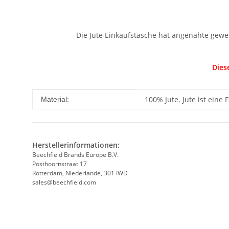
Die Jute Einkaufstasche hat angenähte gewe
Dies
Produkteigenschaft
Wert
100% Jute. Jute ist eine
Material:
Herstellerinformationen:
Beechfield Brands Europe B.V.
Posthoornstraat 17
Rotterdam, Niederlande, 301 IWD
sales@beechfield.com