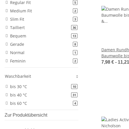
Regular Fit
Artikel gefunden
5
Medium Fit
Artikel gefunden
2
Slim Fit
Artikel gefunden
3
Tailliert
Artikel gefunden
36
Bequem
Artikel gefunden
13
Gerade
Artikel gefunden
8
Damen Rundha
Normal
Artikel gefunden
1
Baumwolle bis
Feminin
Artikel gefunden
2
Nicholson JN9
7,98 € -
11,2
Waschbarkeit
bis 30 °C
Artikel gefunden
10
bis 40 °C
Artikel gefunden
31
bis 60 °C
Artikel gefunden
4
Zur Produktübersicht