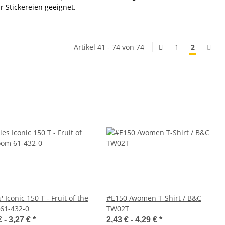
r Stickereien geeignet.
Artikel 41 - 74 von 74
1
2
' Iconic 150 T - Fruit of the
#E150 /women T-Shirt / B&C
61-432-0
TW02T
€ -
3,27 €
*
2,43 € -
4,29 €
*