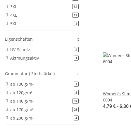
3XL
Artikel gefunden
32
4XL
Artikel gefunden
12
5XL
Artikel gefunden
4
Eigenschaften
UV-Schutz
Artikel gefunden
2
Aktmungsaktiv
Artikel gefunden
1
Grammatur ( Stoffstärke )
ab 100 g/m²
Artikel gefunden
2
ab 120g/m²
Artikel gefunden
5
Women's Slim F
6004
ab 140 g/m²
Artikel gefunden
37
4,79 € -
6,30
ab 170 g/m²
Artikel gefunden
25
ab 200 g/m²
Artikel gefunden
4