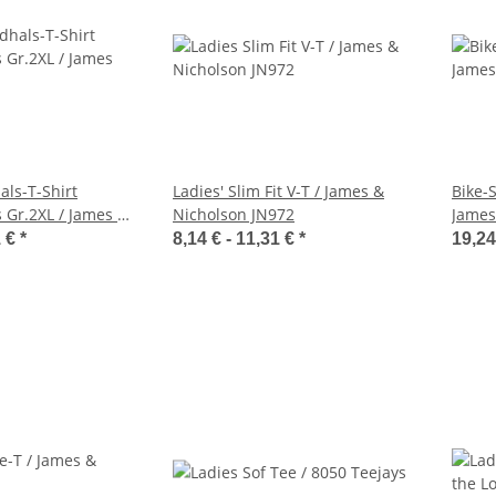
ls-T-Shirt
Ladies' Slim Fit V-T / James &
Bike-S
 Gr.2XL / James &
Nicholson JN972
James
71
1 €
*
8,14 € -
11,31 €
*
19,24