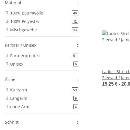
Material
100% Baumwolle
Artikel gefunden
48
100% Polyester
Artikel gefunden
12
Mischgewebe
Artikel gefunden
13
Partner / Unisex
Partnerprodukt
Artikel gefunden
51
Unisex
Artikel gefunden
6
Ladies' Stretc
Sleeved / Jam
Ärmel
JN927
15,25 € -
20,
Kurzarm
Artikel gefunden
59
Langarm
Artikel gefunden
9
ohne Arm
Artikel gefunden
6
Schnitt