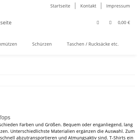
Startseite
Kontakt
Impressum
0,00 €
ckmützen
Schürzen
Taschen / Rucksäcke etc.
Ac
Tops
erschieden Farben und Größen. Bequem oder enganliegend, lang
enzen. Unterschiedlichste Materialien ergänzen die Auswahl.
Zum
it schnell abzutransportieren und Atmungsaktiv sind. T-Shirts ein