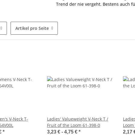
Trend der nie vergeht. Bestens auch fü
Artikel pro Seite
en's V-Neck T-
Ladies' Valueweight V-Neck T /
Ladies
 64V00L
Fruit of the Loom 61-398-0
Loom 
 €
*
3,23 € -
4,75 €
*
2,17 