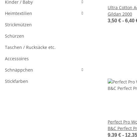
Kinder / Baby
Ultra Cotton Ad
Heimtextilien
Gildan 2000
3,50 € -
6,40
Strickmützen
Schürzen
Taschen / Rucksäcke etc.
Accessoires
Schnäppchen
Stickfarben
Perfect Pro Wo
B&C Perfect P
9,39 € -
12,3