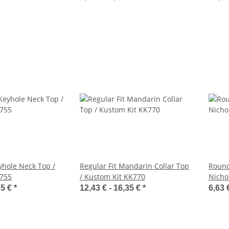
yhole Neck Top /
Regular Fit Mandarin Collar Top
Round
K755
/ Kustom Kit KK770
Nicho
35 €
*
12,43 € -
16,35 €
*
6,63 