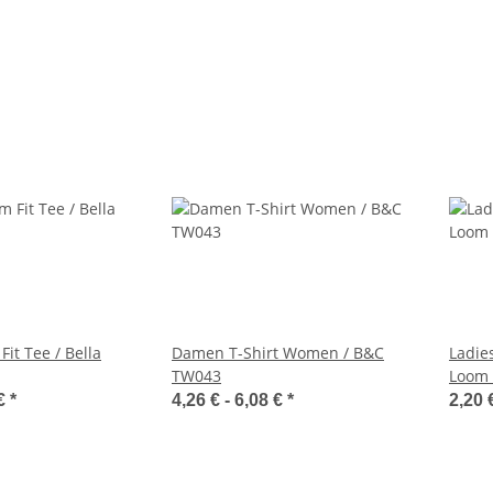
it Tee / Bella
Damen T-Shirt Women / B&C
Ladies
TW043
Loom 
 €
*
4,26 € -
6,08 €
*
2,20 