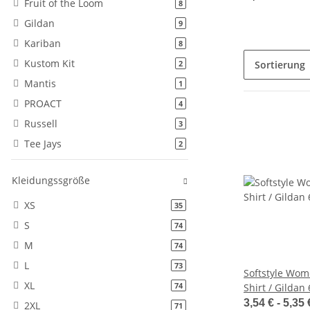
Fruit of the Loom
Artikel gefunden
8
Gildan
Artikel gefunden
9
Kariban
Artikel gefunden
8
Kustom Kit
Artikel gefunden
Sortierung
2
Mantis
Artikel gefunden
1
PROACT
Artikel gefunden
4
Russell
Artikel gefunden
3
Tee Jays
Artikel gefunden
2
Kleidungssgröße
XS
Artikel gefunden
35
S
Artikel gefunden
74
M
Artikel gefunden
74
L
Artikel gefunden
73
Softstyle Wom
XL
Artikel gefunden
74
Shirt / Gildan
3,54 € -
5,35
2XL
Artikel gefunden
71