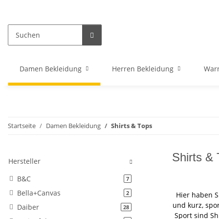
Damen Bekleidung
Herren Bekleidung
War
Startseite
Damen Bekleidung
Shirts & Tops
Shirts &
Hersteller
B&C
Artikel gefunden
7
Bella+Canvas
Artikel gefunden
2
Hier haben S
und kurz, spo
Daiber
Artikel gefunden
28
Sport sind Sh