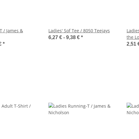
-T / James &
Ladies' Sof Tee / 8050 Teejays
Ladies
the L
6,27 € -
9,38 €
*
 €
*
2,51 