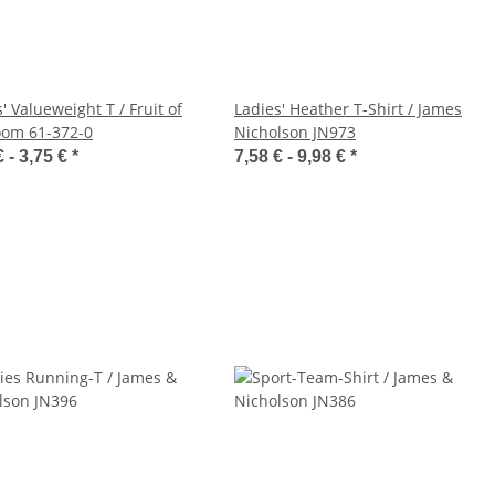
' Valueweight T / Fruit of
Ladies' Heather T-Shirt / James
oom 61-372-0
Nicholson JN973
€ -
3,75 €
*
7,58 € -
9,98 €
*