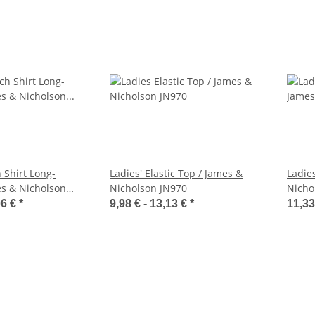
h Shirt Long-
Ladies' Elastic Top / James &
Ladie
es & Nicholson
Nicholson JN970
Nicho
06 €
*
9,98 € -
13,13 €
*
11,33