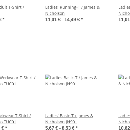
ult T-Shirt /
Ladies' Running-T / James &
Ladie
Nicholson
Nicho
 €
*
11,01 € -
14,49 €
*
11,01
rkwear T-Shirt /
Ladies' Basic-T / James &
Ladie
ro TUC01
Nicholson JN901
Nicho
5 €
*
5,67 € -
8,53 €
*
10,62