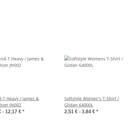
-T Heavy / James &
Softstyle Women's T-Shirt /
lson JN002
Gildan 64000L
€ -
12,17 €
*
2,51 € -
3,84 €
*