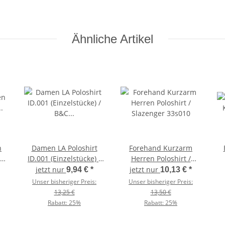
Ähnliche Artikel
n
Damen LA Poloshirt
Forehand Kurzarm
ID.001 (Einzelstücke) /
Herren Poloshirt /
B&C PWI13
Slazenger 33s010
jetzt nur
jetzt nur
9,94 €
*
10,13 €
*
Unser bisheriger Preis:
Unser bisheriger Preis:
13,25 €
13,50 €
Rabatt:
25%
Rabatt:
25%