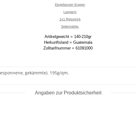
Eingefasster Kragen
Langarm
1x1 Rippstrick
Seitennähte.
Artikelgewicht = 140-210gr
Herkunftsland = Guatemala
Zolltarifnummer = 61091000
gesponnene, gekämmte). 195g/qm.
Angaben zur Produktsicherheit