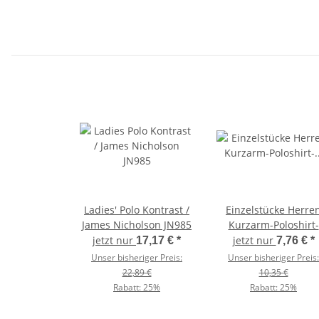
Ladies' Polo Kontrast /
Einzelstücke Herre
James Nicholson JN985
Kurzarm-Poloshirt-
Baumwollpiqué /
jetzt nur
jetzt nur
17,17 €
*
7,76 €
*
Kariban K254
Unser bisheriger Preis:
Unser bisheriger Preis:
22,89 €
10,35 €
Rabatt:
25%
Rabatt:
25%