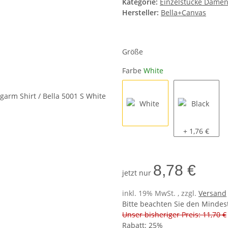
Kategorie:
Einzelstücke Dame
Hersteller:
Bella+Canvas
Größe
Farbe
White
White
Black
+ 1,76 €
8,78 €
jetzt nur
inkl. 19% MwSt. , zzgl.
Versand
Bitte beachten Sie den Mindes
Unser bisheriger Preis: 11,70 €
Rabatt:
25%