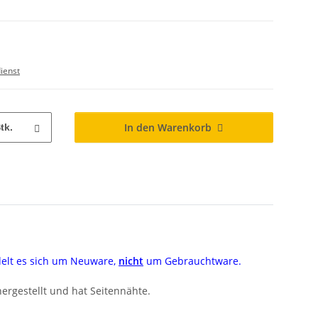
ienst
In den Warenkorb
tk.
delt es sich um Neuware,
nicht
um Gebrauchtware.
ergestellt und hat Seitennähte.