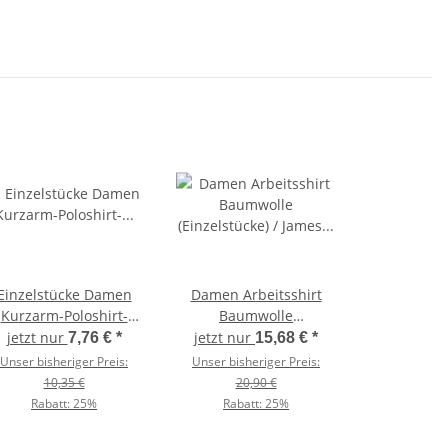
Einzelstücke Damen
Damen Arbeitsshirt
Kurzarm-Poloshirt-
Baumwolle
Baumwollpiqué /
(Einzelstücke) / James &
jetzt nur
jetzt nur
7,76 €
*
15,68 €
*
Kariban K255
Nicholson JN803
Unser bisheriger Preis:
Unser bisheriger Preis:
10,35 €
20,90 €
Rabatt:
25%
Rabatt:
25%