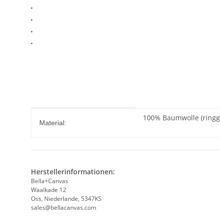
Produkteigenschaft
Wert
100% Baumwolle (ring
Material:
Herstellerinformationen:
Bella+Canvas
Waalkade 12
Oss, Niederlande, 5347KS
sales@bellacanvas.com