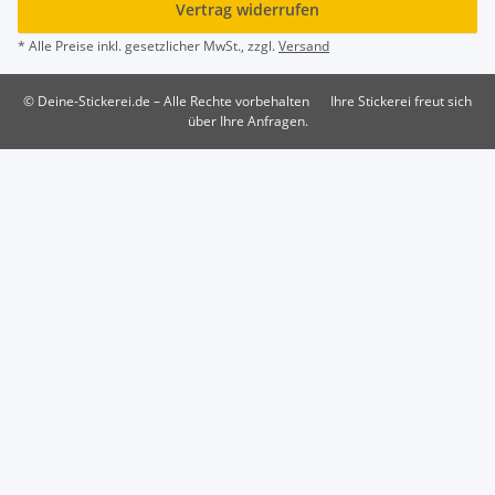
Vertrag widerrufen
* Alle Preise inkl. gesetzlicher MwSt., zzgl.
Versand
© Deine-Stickerei.de – Alle Rechte vorbehalten
Ihre Stickerei freut sich
über Ihre Anfragen.