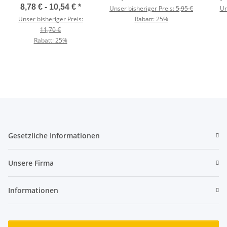
8,78 € -
10,54 €
*
Unser bisheriger Preis:
5,95 €
Un
Unser bisheriger Preis:
Rabatt:
25%
11,70 €
Rabatt:
25%
Gesetzliche Informationen
Unsere Firma
Informationen