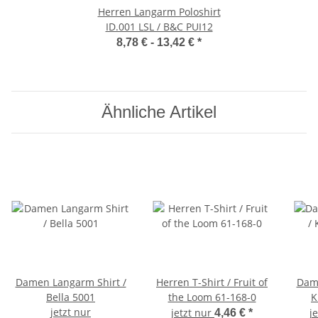
Herren Langarm Poloshirt
ID.001 LSL / B&C PUI12
8,78 € -
13,42 €
*
Ähnliche Artikel
Damen Langarm Shirt /
Herren T-Shirt / Fruit of
Dame
Bella 5001
the Loom 61-168-0
K
jetzt nur
jetzt nur
j
4,46 €
*