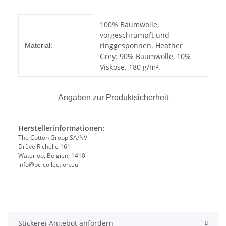
Produkteigenschaft
Wert
100% Baumwolle,
vorgeschrumpft und
ringgesponnen. Heather
Material:
Grey: 90% Baumwolle, 10%
Viskose. 180 g/m².
Angaben zur Produktsicherheit
Herstellerinformationen:
The Cotton Group SA/NV
Drève Richelle 161
Waterloo, Belgien, 1410
info@bc-collection.eu
Stickerei Angebot anfordern