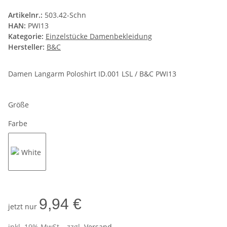
Artikelnr.:
503.42-Schn
HAN:
PWI13
Kategorie:
Einzelstücke Damenbekleidung
Hersteller:
B&C
Damen Langarm Poloshirt ID.001 LSL / B&C PWI13
Größe
Farbe
White
9,94 €
jetzt nur
inkl. 19% MwSt. , zzgl.
Versand