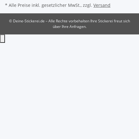
* Alle Preise inkl. gesetzlicher MwSt., zzgl.
Versand
© Deine-Stickerei.de – Alle Rechte vorbehalten
Ihre Stickerei freut sich
über Ihre Anfragen.