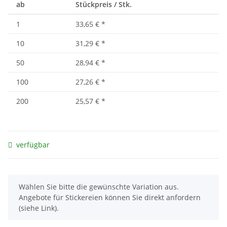
ab
Stückpreis / Stk.
1
33,65 €
*
10
31,29 €
*
50
28,94 €
*
100
27,26 €
*
200
25,57 €
*
verfügbar
x
Wählen Sie bitte die gewünschte Variation aus.
Angebote für Stickereien können Sie direkt anfordern
(siehe Link).