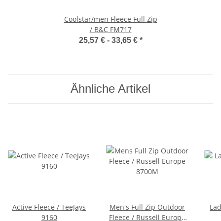
Coolstar/men Fleece Full Zip
/ B&C FM717
25,57 € -
33,65 €
*
Ähnliche Artikel
Active Fleece / TeeJays
Men's Full Zip Outdoor
Lad
9160
Fleece / Russell Europe