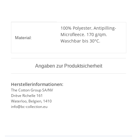
Produkteigenschaft
Wert
100% Polyester, Antipilling-
Microfleece. 170 g/qm.
Material:
Waschbar bis 30°C.
Angaben zur Produktsicherheit
Herstellerinformationen:
The Cotton Group SA/NV
Drève Richelle 161
Waterloo, Belgien, 1410
info@bc-collection.eu