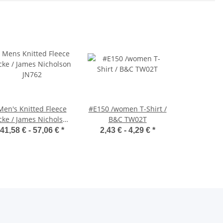
Men's Knitted Fleece
#E150 /women T-Shirt /
cke / James Nicholson
B&C TW02T
JN762
41,58 € -
57,06 €
*
2,43 € -
4,29 €
*