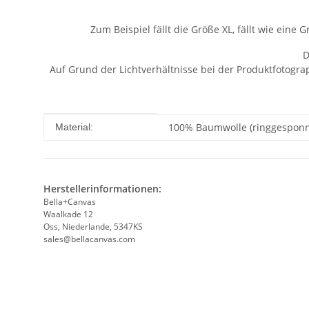
Zum Beispiel fällt die Größe XL, fällt wie eine
D
Auf Grund der Lichtverhältnisse bei der Produktfotogr
Produkteigenschaft
Wert
100% Baumwolle (ringgesponn
Material:
Herstellerinformationen:
Bella+Canvas
Waalkade 12
Oss, Niederlande, 5347KS
sales@bellacanvas.com