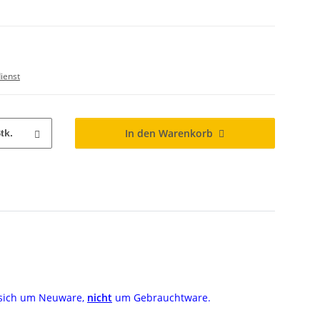
ienst
In den Warenkorb
tk.
s sich um Neuware,
nicht
um Gebrauchtware.