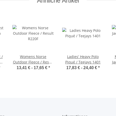
Ähnliche Artikel
 /
Womens Norse
Ladies' Heavy Polo
Outdoor Fleece / Result
Piqué / Teejays 1401
Ja
R220F
*
13,41 € -
17,65 €
*
17,83 € -
24,40 €
*