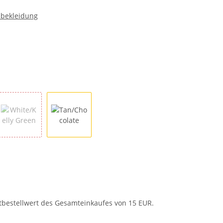
nbekleidung
nk
White/Kelly Green
Tan/Chocolate
tbestellwert des Gesamteinkaufes von 15 EUR.