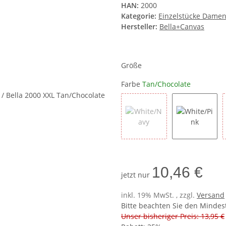
HAN:
2000
Kategorie:
Einzelstücke Dame
Hersteller:
Bella+Canvas
Größe
Farbe
Tan/Chocolate
White/Navy
White/Pi
10,46 €
jetzt nur
inkl. 19% MwSt. , zzgl.
Versand
Bitte beachten Sie den Mindes
Unser bisheriger Preis: 13,95 €