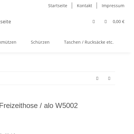
Startseite
Kontakt
Impressum
0,00 €
ckmützen
Schürzen
Taschen / Rucksäcke etc.
Ac
reizeithose / alo W5002