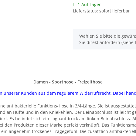
1 Auf Lager
Lieferstatus: sofort lieferbar
x
Wählen Sie bitte die gewüns
Sie direkt anfordern (siehe L
Damen - Sporthose - Freizeithose
uren unserer Kunden aus dem regulärem Widerrufsrecht. Dabei han
ne antibakterielle Funktions-Hose in 3/4-Länge. Sie ist ausgestatt
 sind an Hüfte und in den Kniekehlen. Der Beinabschluss ist leicht 
ert. Es befindet sich ein Logoaufdruck am linken Beinabschluss. Al
i den Produkten dieser Marke perfekt verknüpft. Das Funktionsmater
 ein angenehm trockenes Tragegefühl. Die zusätzlich antibakteriel