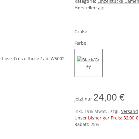
Kategorie:
Einzelstücke Dame
Hersteller:
alo
Größe
Farbe
Black/Grey
24,00 €
jetzt nur
inkl. 19% MwSt. , zzgl.
Versand
Unser bisheriger Preis: 32,00 €
Rabatt:
25%