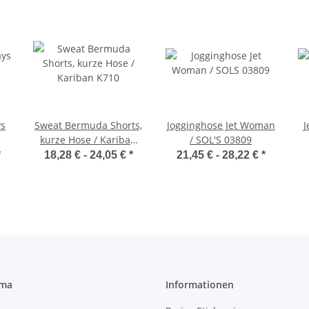
ys
Sweat Bermuda Shorts,
Jogginghose Jet Woman
J
kurze Hose / Kariban
/ SOL'S 03809
K710
*
18,28 € -
24,05 €
*
21,45 € -
28,22 €
*
rma
Informationen