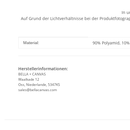
In u
Auf Grund der Lichtverhältnisse bei der Produktfotogr
Produkteigenschaft
Wert
90% Polyamid, 10% 
Material:
Herstellerinformationen:
BELLA + CANVAS
Waalkade 12
Oss, Niederlande, 5347KS
sales@bellacanvas.com