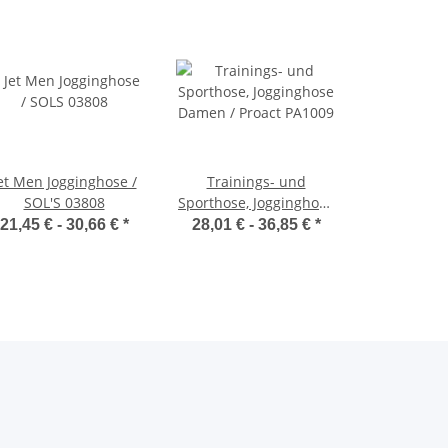
et Men Jogginghose /
Trainings- und
SOL'S 03808
Sporthose, Jogginghose
Damen / Proact PA1009
21,45 € -
30,66 €
*
28,01 € -
36,85 €
*