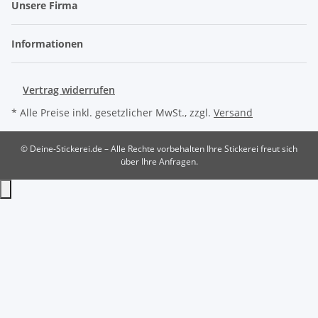
Unsere Firma
Informationen
Vertrag widerrufen
* Alle Preise inkl. gesetzlicher MwSt., zzgl.
Versand
© Deine-Stickerei.de – Alle Rechte vorbehalten
Ihre Stickerei freut sich
über Ihre Anfragen.