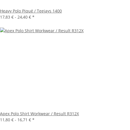
Heavy Polo Piqué / Teejays 1400
17,83 € -
24,40 €
*
Apex Polo Shirt Workwear / Result R312X
11,80 € -
16,71 €
*