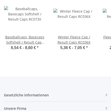
Baseballcaps, Basecaps
Winter Fleece Cap /
Flee
Softshell / Result Caps
Result Caps RC036X
RC073X
6,54 € -
8,60 €
*
5,36 € -
7,05 €
*
Gesetzliche Informationen
Unsere Firma