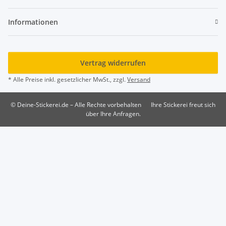
Informationen
Vertrag widerrufen
* Alle Preise inkl. gesetzlicher MwSt., zzgl.
Versand
© Deine-Stickerei.de – Alle Rechte vorbehalten
Ihre Stickerei freut sich
über Ihre Anfragen.