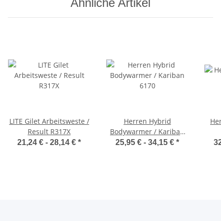
Ähnliche Artikel
LITE Gilet Arbeitsweste /
Herren Hybrid
Her
Result R317X
Bodywarmer / Kariban
6170
21,24 € -
28,14 €
*
25,95 € -
34,15 €
*
32