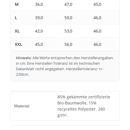
M
36,0
47,0
45,0
L
39,0
50,0
46,0
XL
42,0
53,0
46,0
XXL
45,0
56,0
46,0
Hinweis:
Alle Werte entsprechen den Herstellerangaben
in cm. Eine Hersteller-Toleranz ist im technischen
Datenblatt nicht angegeben. Herstellertoleranz: +/-
2,00cm.
Produkteigenschaft
Wert
85% gekämmte zertifizierte
Bio-Baumwolle, 15%
Material:
recyceltes Polyester. 280
g/m².