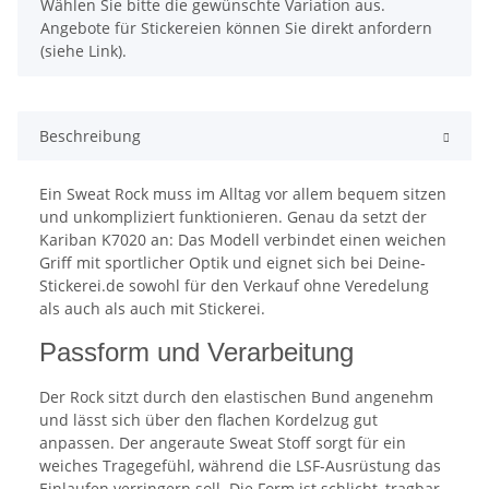
x
Wählen Sie bitte die gewünschte Variation aus.
Angebote für Stickereien können Sie direkt anfordern
(siehe Link).
Beschreibung
Ein Sweat Rock muss im Alltag vor allem bequem sitzen
und unkompliziert funktionieren. Genau da setzt der
Kariban K7020 an: Das Modell verbindet einen weichen
Griff mit sportlicher Optik und eignet sich bei Deine-
Stickerei.de sowohl für den Verkauf ohne Veredelung
als auch als auch mit Stickerei.
Passform und Verarbeitung
Der Rock sitzt durch den elastischen Bund angenehm
und lässt sich über den flachen Kordelzug gut
anpassen. Der angeraute Sweat Stoff sorgt für ein
weiches Tragegefühl, während die LSF-Ausrüstung das
Einlaufen verringern soll. Die Form ist schlicht, tragbar