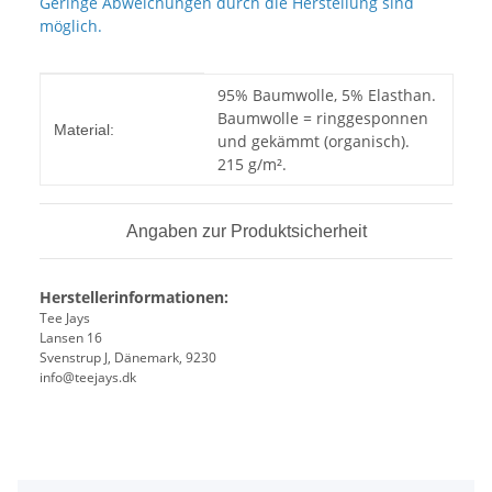
Geringe Abweichungen durch die Herstellung sind
möglich.
Produkteigenschaft
Wert
95% Baumwolle, 5% Elasthan.
Baumwolle = ringgesponnen
Material:
und gekämmt (organisch).
215 g/m².
Angaben zur Produktsicherheit
Herstellerinformationen:
Tee Jays
Lansen 16
Svenstrup J, Dänemark, 9230
info@teejays.dk