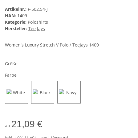
Artikelnr.:
F-502.54-J
HAN:
1409
Kategorie:
Poloshirts
Hersteller:
Tee Jays
Women's Luxury Stretch V Polo / Teejays 1409
Größe
Farbe
White
Black
Navy
21,09 €
ab
inkl. 19% MwSt. , zzgl.
Versand