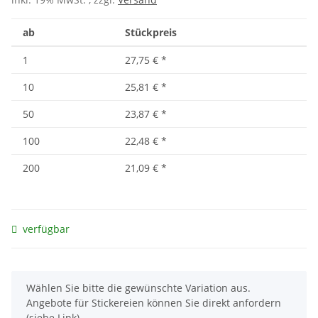
ab
Stückpreis
1
27,75 €
*
10
25,81 €
*
50
23,87 €
*
100
22,48 €
*
200
21,09 €
*
verfügbar
x
Wählen Sie bitte die gewünschte Variation aus.
Angebote für Stickereien können Sie direkt anfordern
(siehe Link).