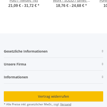
Polo / Teejays 145
Work - SOLID / James &
Poly
Nicholson JN1805
21,09 € -
31,72 €
*
18,76 € -
24,68 €
*
10
Gesetzliche Informationen
Unsere Firma
Informationen
Vertrag widerrufen
* Alle Preise inkl. gesetzlicher MwSt., zzgl.
Versand