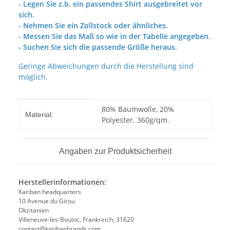
- Legen Sie z.b. ein passendes Shirt ausgebreitet vor
sich.
- Nehmen Sie ein Zollstock oder ähnliches.
- Messen Sie das Maß so wie in der Tabelle angegeben.
- Suchen Sie sich die passende Größe heraus.
Geringe Abweichungen durch die Herstellung sind
möglich.
Produkteigenschaft
Wert
80% Baumwolle, 20%
Material:
Polyester. 360g/qm.
Angaben zur Produktsicherheit
Herstellerinformationen:
Kariban headquarters
10 Avenue du Girou
Okzitanien
Villeneuve-les-Bouloc, Frankreich, 31620
contact@karibanbrands.com