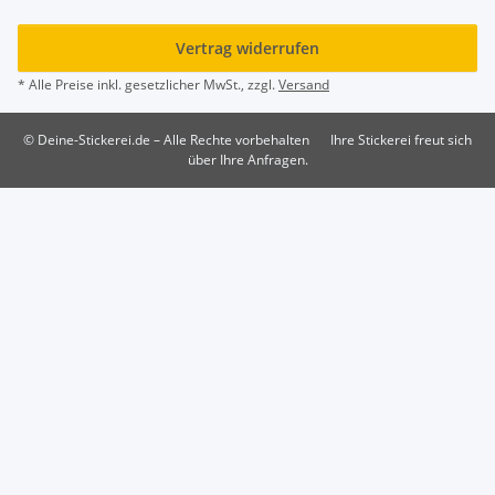
Vertrag widerrufen
* Alle Preise inkl. gesetzlicher MwSt., zzgl.
Versand
© Deine-Stickerei.de – Alle Rechte vorbehalten
Ihre Stickerei freut sich
über Ihre Anfragen.