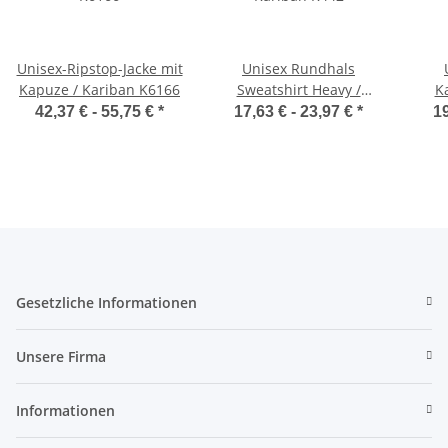
Unisex-Ripstop-Jacke mit
Unisex Rundhals
Kapuze / Kariban K6166
Sweatshirt Heavy /
K
Kariban K442
42,37 € -
55,75 €
*
17,63 € -
23,97 €
*
19
Gesetzliche Informationen
Unsere Firma
Informationen