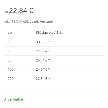
22,84 €
ab
inkl. 19% MwSt. , zzgl.
Versand
ab
Stückpreis / Stk.
1
30,05 €
*
10
27,95 €
*
50
25,84 €
*
100
24,34 €
*
200
22,84 €
*
verfügbar