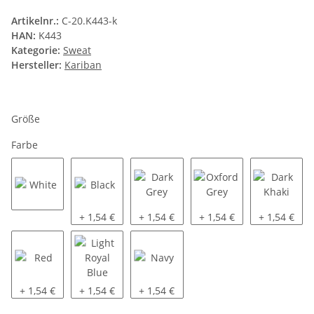
Artikelnr.:
C-20.K443-k
HAN:
K443
Kategorie:
Sweat
Hersteller:
Kariban
Größe
Farbe
White
Black
Dark Grey
Oxford Grey
Dark Khaki
+ 1,54 €
+ 1,54 €
+ 1,54 €
+ 1,54 €
Red
Light Royal Blue
Navy
+ 1,54 €
+ 1,54 €
+ 1,54 €