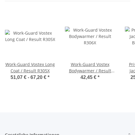
Work-Guard Vostex Long
Work-Guard Vostex
Pr
Coat / Result R305X
Bodywarmer / Result
Ja
R306X
Bac
51,07 € -
67,20 €
*
42,45 €
*
25
Gesetzliche Informationen