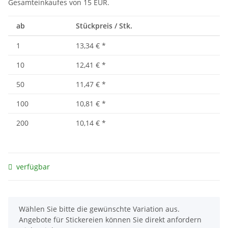
Gesamteinkaufes von 15 EUR.
ab
Stückpreis / Stk.
1
13,34 €
*
10
12,41 €
*
50
11,47 €
*
100
10,81 €
*
200
10,14 €
*
verfügbar
x
Wählen Sie bitte die gewünschte Variation aus.
Angebote für Stickereien können Sie direkt anfordern