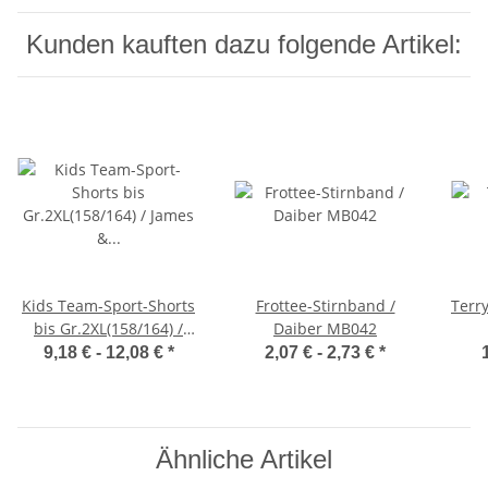
Kunden kauften dazu folgende Artikel:
Kids Team-Sport-Shorts
Frottee-Stirnband /
Terr
bis Gr.2XL(158/164) /
Daiber MB042
James & Nicholson
9,18 € -
12,08 €
*
2,07 € -
2,73 €
*
JN387k
Ähnliche Artikel