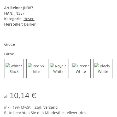
Artikelnr.:
JN387
HAN:
JN387
Kategorie:
Hosen
Hersteller:
Daiber
Größe
Farbe
White/Black
Red/White
Royal/White
Green/White
Black/W
10,14 €
ab
inkl. 19% MwSt. , zzgl.
Versand
Bitte beachten Sie den Mindestbestellwert des