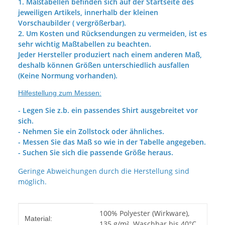
1. Maßtabellen befinden sich auf der Startseite des
jeweiligen Artikels, innerhalb der kleinen
Vorschaubilder ( vergrößerbar).
2. Um Kosten und Rücksendungen zu vermeiden, ist es
sehr wichtig Maßtabellen zu beachten.
Jeder Hersteller produziert nach einem anderen Maß,
deshalb können Größen unterschiedlich ausfallen
(Keine Normung vorhanden).
Hilfestellung zum Messen:
- Legen Sie z.b. ein passendes Shirt ausgebreitet vor
sich.
- Nehmen Sie ein Zollstock oder ähnliches.
- Messen Sie das Maß so wie in der Tabelle angegeben.
- Suchen Sie sich die passende Größe heraus.
Geringe Abweichungen durch die Herstellung sind
möglich.
Produkteigenschaft
Wert
100% Polyester (Wirkware),
Material:
135 g/m². Waschbar bis 40°C.