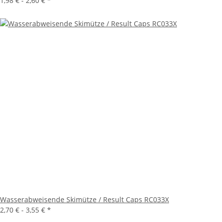
1,98 € -
2,60 €
*
Wasserabweisende Skimütze / Result Caps RC033X
2,70 € -
3,55 €
*