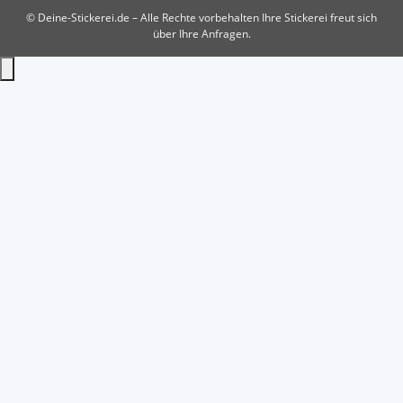
© Deine-Stickerei.de – Alle Rechte vorbehalten
Ihre Stickerei freut sich
über Ihre Anfragen.