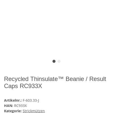
Recycled Thinsulate™ Beanie / Result
Caps RC933X
Artikelnr.:
F-603.33-J
HAN:
RC933X
Kategorie:
Strickmützen