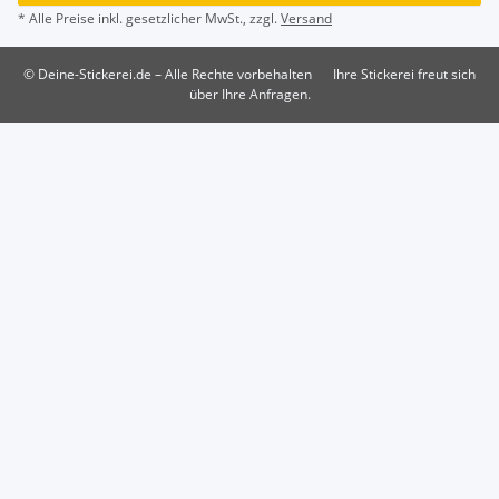
* Alle Preise inkl. gesetzlicher MwSt., zzgl.
Versand
© Deine-Stickerei.de – Alle Rechte vorbehalten
Ihre Stickerei freut sich
über Ihre Anfragen.