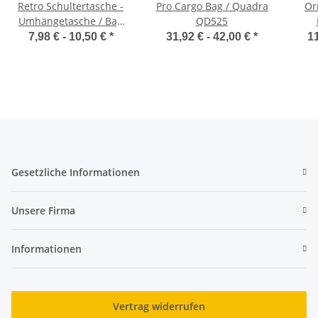
Retro Schultertasche -
Pro Cargo Bag / Quadra
Or
Umhängetasche / Bag
QD525
Base BG14
7,98 € -
10,50 €
*
31,92 € -
42,00 €
*
11
Gesetzliche Informationen
Unsere Firma
Informationen
Vertrag widerrufen