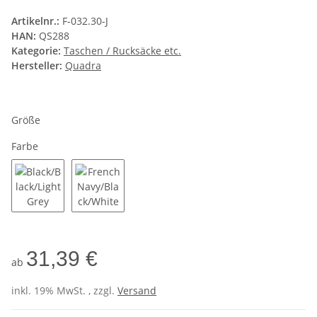
Artikelnr.:
F-032.30-J
HAN:
QS288
Kategorie:
Taschen / Rucksäcke etc.
Hersteller:
Quadra
Größe
Farbe
Black/Black/Light Grey
French Navy/Black/White
31,39 €
ab
inkl. 19% MwSt. , zzgl.
Versand