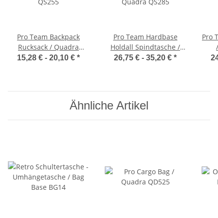
Pro Team Backpack
Pro Team Hardbase
Pro 
Rucksack / Quadra
Holdall Spindtasche /
QS255
Quadra QS285
15,28 € -
20,10 €
*
26,75 € -
35,20 €
*
24
Ähnliche Artikel