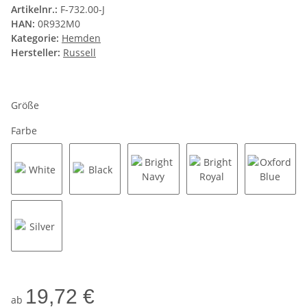
Artikelnr.:
F-732.00-J
HAN:
0R932M0
Kategorie:
Hemden
Hersteller:
Russell
Größe
Farbe
White
Black
Bright Navy
Bright Royal
Oxford 
Silver
19,72 €
ab