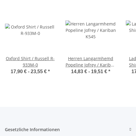
Oxford Shirt / Russell R-
Herren Langarmhemd
Lad
933M-0
Popeline Jofrey / Kariban
Shi
K545
17,90 € -
23,55 €
*
14,83 € -
19,51 €
*
17
Gesetzliche Informationen