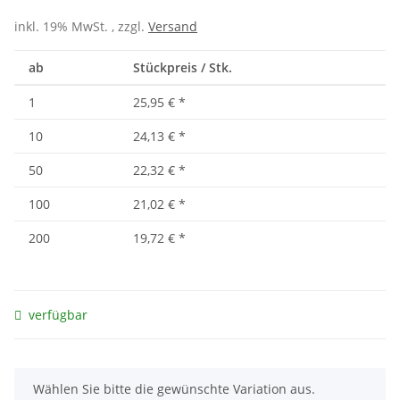
inkl. 19% MwSt. , zzgl.
Versand
ab
Stückpreis / Stk.
1
25,95 €
*
10
24,13 €
*
50
22,32 €
*
100
21,02 €
*
200
19,72 €
*
verfügbar
x
Wählen Sie bitte die gewünschte Variation aus.