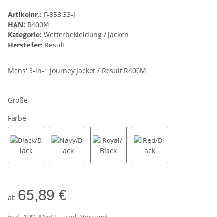
Artikelnr.:
F-853.33-J
HAN:
R400M
Kategorie:
Wetterbekleidung / Jacken
Hersteller:
Result
Mens' 3-in-1 Journey Jacket / Result R400M
Größe
Farbe
Black/Black
Navy/Black
Royal/Black
Red/Black
65,89 €
ab
inkl. 19% MwSt. , zzgl.
Versand