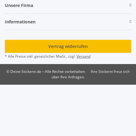
Unsere Firma
Informationen
Vertrag widerrufen
* Alle Preise inkl. gesetzlicher MwSt., zzgl.
Versand
© Deine-Stickerei.de – Alle Rechte vorbehalten
Ihre Stickerei freut sich
über Ihre Anfragen.