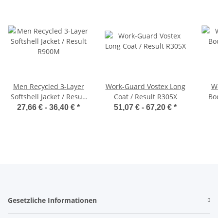
Men Recycled 3-Layer
Work-Guard Vostex Long
W
Softshell Jacket / Result
Coat / Result R305X
Bo
R900M
27,66 € -
36,40 €
*
51,07 € -
67,20 €
*
Gesetzliche Informationen