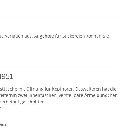
e Variation aus. Angebote für Stickereien können Sie
M951
usttasche mit Öffnung für Kopfhörer. Desweiteren hat die
t weiterhin zwei Innentaschen, verstellbare Ärmelbündchen
rperbetont geschnitten.
n.
erial