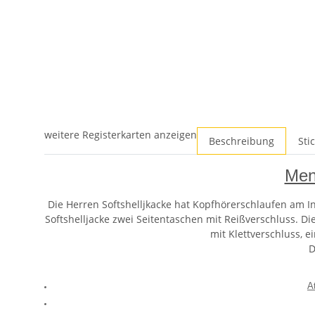
weitere Registerkarten anzeigen
Beschreibung
Sti
Men
Die Herren Softshelljkacke hat Kopfhörerschlaufen am In
Softshelljacke zwei Seitentaschen mit Reißverschluss. Di
mit Klettverschluss, e
D
A