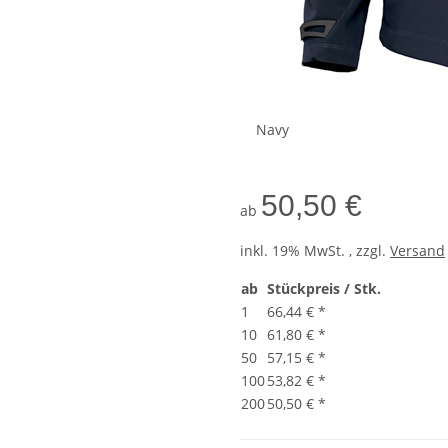
Navy
50,50 €
ab
inkl. 19% MwSt. , zzgl.
Versand
ab
Stückpreis / Stk.
1
66,44 €
*
10
61,80 €
*
50
57,15 €
*
100
53,82 €
*
200
50,50 €
*