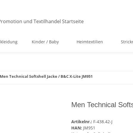
kleidung
Kinder / Baby
Heimtextilien
Stric
Men Technical Softshell Jacke / B&C X-Lite JM951
Men Technical Soft
Artikelnr.:
F-438.42-J
HAN:
JM951