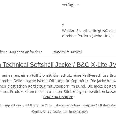
verfügbar
x
Wählen Sie bitte die gewünscht
direkt anfordern (siehe Link).
ckerei Angebot anfordern
Frage zum Artikel
 Technical Softshell Jacke / B&C X-Lite J
nenkragen, einen Full-Zip mit Kinnschutz, eine Reißverschluss-Br
e rechte Seitentasche ist mit Öffnung für Kopfhörer. Die Jacke ha
inen elastischen Kordelzug mit Stoppern im Bund. Die Jacke ist Kö
ieses Produkt können sie in unserer Stickerei gern besticken lasse
Details im Überblick
tmungsaktives (5.000 g/qm in 24h) und wasserdichtes 3-lagiges Softshell-Mat
Kopfhörer-Schlaufen am Innenkragen