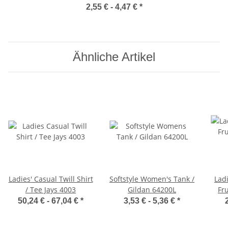
2,55 € -
4,47 €
*
Ähnliche Artikel
Ladies' Casual Twill Shirt
Softstyle Women's Tank /
Ladi
/ Tee Jays 4003
Gildan 64200L
Fru
50,24 € -
67,04 €
*
3,53 € -
5,36 €
*