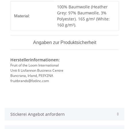
Produkteigenschaft
Wert
100% Baumwolle (Heather
Grey: 97% Baumwolle, 3%
Material:
Polyester). 165 g/m² (White:
160 g/m²).
Angaben zur Produktsicherheit
Herstellerinformationen:
Fruit of the Loom International
Unit 6 Lisfannon Business Centre
Buncrana, Irland, F93Y2NA
fruitbrands@fotlinc.com
Stickerei Angebot anfordern