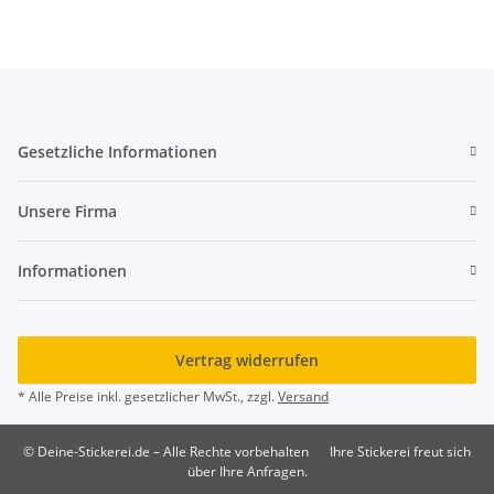
Gesetzliche Informationen
Unsere Firma
Informationen
Vertrag widerrufen
* Alle Preise inkl. gesetzlicher MwSt., zzgl.
Versand
© Deine-Stickerei.de – Alle Rechte vorbehalten
Ihre Stickerei freut sich
über Ihre Anfragen.