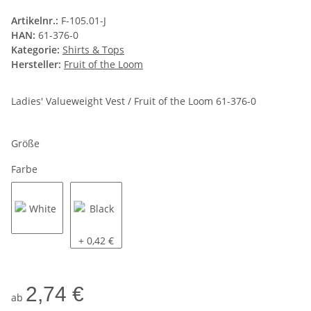
Artikelnr.:
F-105.01-J
HAN:
61-376-0
Kategorie:
Shirts & Tops
Hersteller:
Fruit of the Loom
Ladies' Valueweight Vest / Fruit of the Loom 61-376-0
Größe
Farbe
White
Black
+ 0,42 €
2,74 €
ab