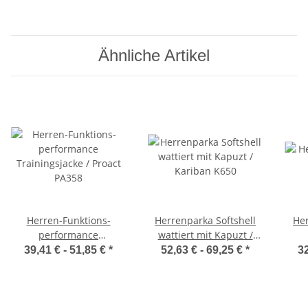
Ähnliche Artikel
Herren-Funktions-
Herrenparka Softshell
Her
performance
wattiert mit Kapuzt /
Trainingsjacke / Proact
Kariban K650
39,41 € -
51,85 €
*
52,63 € -
69,25 €
*
32
PA358