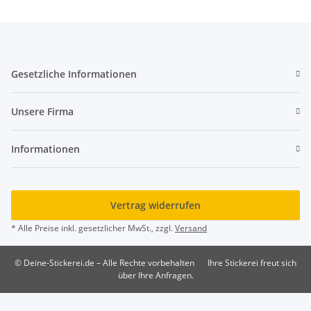
Gesetzliche Informationen
Unsere Firma
Informationen
Vertrag widerrufen
* Alle Preise inkl. gesetzlicher MwSt., zzgl.
Versand
© Deine-Stickerei.de – Alle Rechte vorbehalten
Ihre Stickerei freut sich
über Ihre Anfragen.