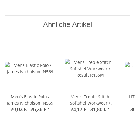
Ähnliche Artikel
Men's Elastic Polo /
Men's Treble Stitch
LIT
James Nicholson JN569
Softshel Workwear /
Result R455M
20,03 € -
26,36 €
*
24,17 € -
31,80 €
*
30