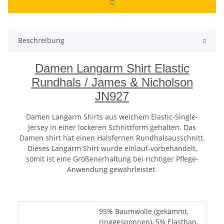
Beschreibung
Damen Langarm Shirt Elastic
Rundhals / James & Nicholson
JN927
Damen Langarm Shirts aus weichem Elastic-Single-
Jersey in einer lockeren Schnittform gehalten. Das
Damen shirt hat einen Halsfernen Rundhalsausschnitt.
Dieses Langarm Shirt wurde einlauf-vorbehandelt,
somit ist eine Größenerhaltung bei richtiger Pflege-
Anwendung gewährleistet.
Produkteigenschaft
Wert
95% Baumwolle (gekämmt,
ringgesponnen), 5% Elasthan,