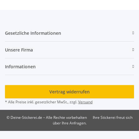
Gesetzliche Informationen
Unsere Firma
Informationen
Vertrag widerrufen
* Alle Preise inkl. gesetzlicher MwSt., zzgl.
Versand
© Deine-Stickerei.de – Alle Rechte vorbehalten
Ihre Stickerei freut sich
über Ihre Anfragen.