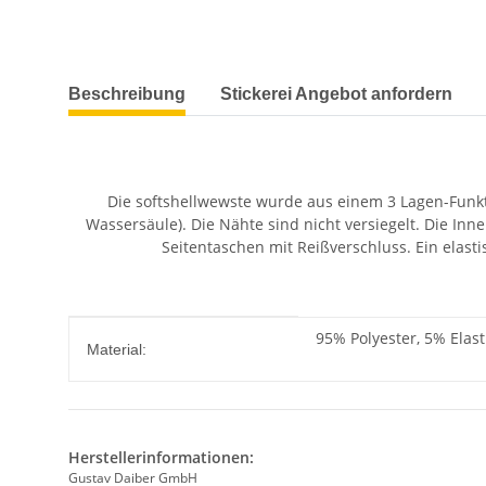
weitere Registerkarten anzeigen
Beschreibung
Stickerei Angebot anfordern
Die softshellwewste wurde aus einem 3 Lagen-Funkt
Wassersäule). Die Nähte sind nicht versiegelt. Die Inne
Seitentaschen mit Reißverschluss. Ein elasti
Produkteigenschaft
Wert
95% Polyester, 5% Elas
Material:
Herstellerinformationen:
Gustav Daiber GmbH