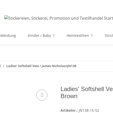
nkleidung
Kinder / Baby
Heimtextilien
Stri
l
Ladies' Softshell Vest / James NicholsonJN138
Ladies' Softshell 
Brown
Artikelnr.:
JN138-15-52