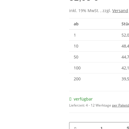
inkl. 19% MwSt. , zzgl.
Versand
ab
Stü
1
52,
10
48,
50
44,
100
42,
200
39,
verfügbar
Lieferzeit:
4 - 12 Werktage
per Paketd
S