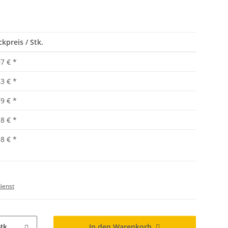
ckpreis / Stk.
07 €
*
43 €
*
79 €
*
18 €
*
58 €
*
ienst
In den Warenkorb
tk.