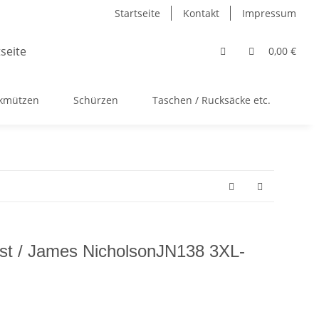
Startseite
Kontakt
Impressum
0,00 €
ckmützen
Schürzen
Taschen / Rucksäcke etc.
Ac
Vest / James NicholsonJN138 3XL-