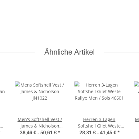
Ähnliche Artikel
Men's Softshell Vest /
Herren 3-Lagen
Me
ban
James & Nicholson
Softshell Gilet Weste
JN1022
Rallye Men / Sol's
*
38,46 € -
50,61 €
*
28,31 € -
41,45 €
*
46601