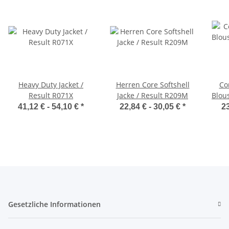
Heavy Duty Jacket /
Herren Core Softshell
Co
Result R071X
Jacke / Result R209M
Blou
41,12 € -
54,10 €
*
22,84 € -
30,05 €
*
23
Gesetzliche Informationen