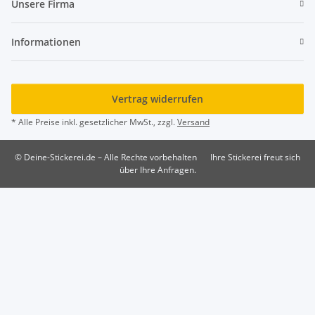
Unsere Firma
Informationen
Vertrag widerrufen
* Alle Preise inkl. gesetzlicher MwSt., zzgl.
Versand
© Deine-Stickerei.de – Alle Rechte vorbehalten
Ihre Stickerei freut sich
über Ihre Anfragen.