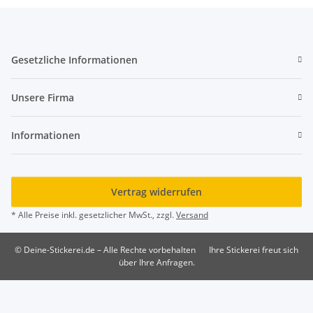
Gesetzliche Informationen
Unsere Firma
Informationen
Vertrag widerrufen
* Alle Preise inkl. gesetzlicher MwSt., zzgl.
Versand
© Deine-Stickerei.de – Alle Rechte vorbehalten
Ihre Stickerei freut sich
über Ihre Anfragen.