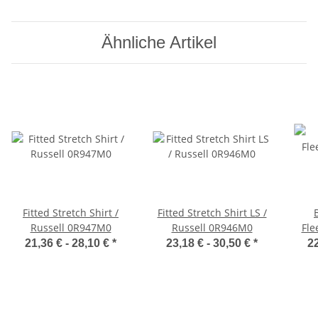
Ähnliche Artikel
Fitted Stretch Shirt /
Fitted Stretch Shirt LS /
Russell 0R947M0
Russell 0R946M0
Fle
21,36 € -
28,10 €
*
23,18 € -
30,50 €
*
22