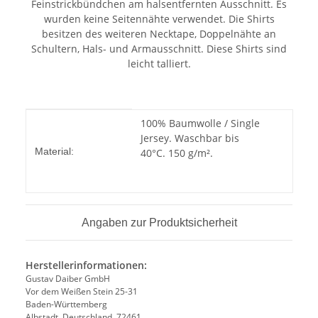
Feinstrickbündchen am halsentfernten Ausschnitt. Es
wurden keine Seitennähte verwendet. Die Shirts
besitzen des weiteren Necktape, Doppelnähte an
Schultern, Hals- und Armausschnitt. Diese Shirts sind
leicht talliert.
Produkteigenschaft
Wert
100% Baumwolle / Single
Jersey. Waschbar bis
Material:
40°C. 150 g/m².
Angaben zur Produktsicherheit
Herstellerinformationen:
Gustav Daiber GmbH
Vor dem Weißen Stein 25-31
Baden-Württemberg
Albstadt, Deutschland, 72461