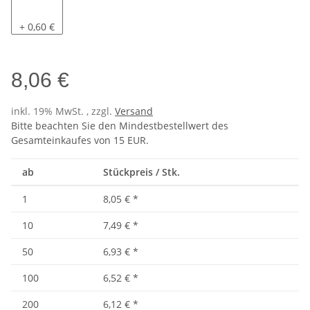
Pacific
+ 0,60 €
8,06 €
inkl. 19% MwSt. , zzgl.
Versand
Bitte beachten Sie den Mindestbestellwert des
Gesamteinkaufes von 15 EUR.
ab
Stückpreis / Stk.
1
8,05 €
*
10
7,49 €
*
50
6,93 €
*
100
6,52 €
*
200
6,12 €
*