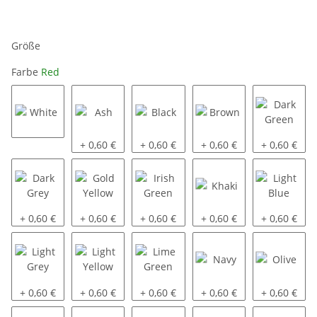
Größe
Farbe
Red
White
Ash
Black
Brown
Dark Green
+ 0,60 €
+ 0,60 €
+ 0,60 €
+ 0,60 €
Dark Grey
Gold Yellow
Irish Green
Khaki
Light Blue
+ 0,60 €
+ 0,60 €
+ 0,60 €
+ 0,60 €
+ 0,60 €
Light Grey
Light Yellow
Lime Green
Navy
Olive
+ 0,60 €
+ 0,60 €
+ 0,60 €
+ 0,60 €
+ 0,60 €