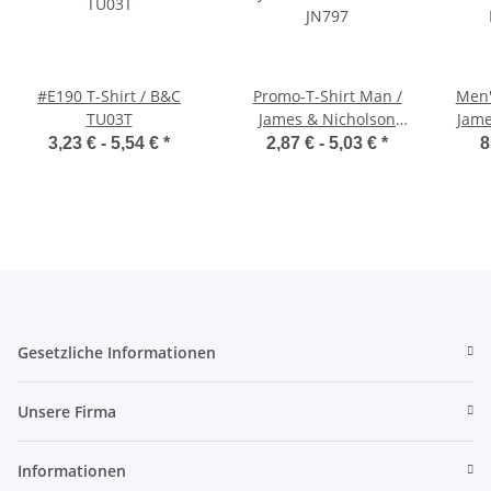
#E190 T-Shirt / B&C
Promo-T-Shirt Man /
Men'
TU03T
James & Nicholson
Jame
JN797
3,23 € -
5,54 €
*
2,87 € -
5,03 €
*
8
Gesetzliche Informationen
Unsere Firma
Informationen