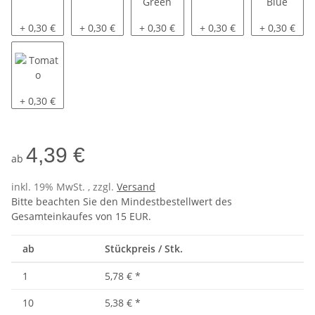
Yellow
Mint
Fern Green
Pacific
Sky Blue
+ 0,30 €
+ 0,30 €
+ 0,30 €
+ 0,30 €
+ 0,30 €
Tomato
+ 0,30 €
4,39 €
ab
inkl. 19% MwSt. , zzgl.
Versand
Bitte beachten Sie den Mindestbestellwert des
Gesamteinkaufes von 15 EUR.
ab
Stückpreis / Stk.
1
5,78 €
*
10
5,38 €
*