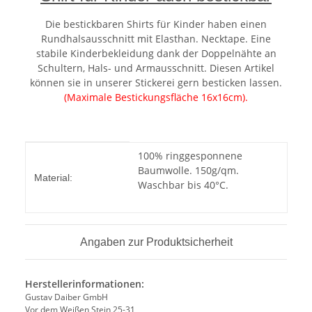
Die bestickbaren Shirts für Kinder haben einen
Rundhalsausschnitt mit Elasthan. Necktape. Eine
stabile Kinderbekleidung dank der Doppelnähte an
Schultern, Hals- und Armausschnitt. Diesen Artikel
können sie in unserer Stickerei gern besticken lassen.
(Maximale Bestickungsfläche 16x16cm).
Produkteigenschaft
Wert
100% ringgesponnene
Baumwolle. 150g/qm.
Material:
Waschbar bis 40°C.
Angaben zur Produktsicherheit
Herstellerinformationen:
Gustav Daiber GmbH
Vor dem Weißen Stein 25-31