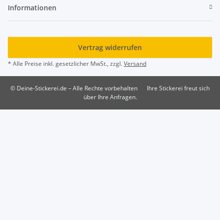
Informationen
Vertrag widerrufen
* Alle Preise inkl. gesetzlicher MwSt., zzgl.
Versand
© Deine-Stickerei.de – Alle Rechte vorbehalten
Ihre Stickerei freut sich
über Ihre Anfragen.