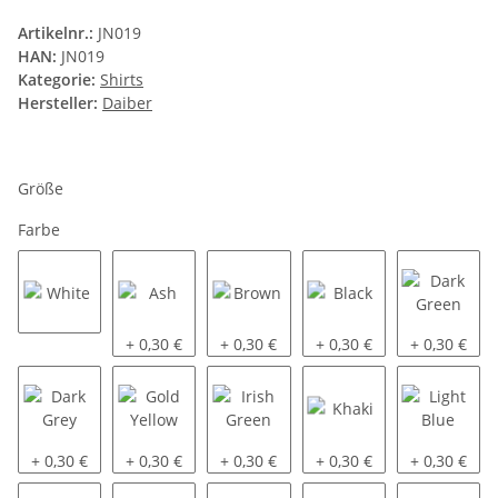
Artikelnr.:
JN019
HAN:
JN019
Kategorie:
Shirts
Hersteller:
Daiber
Größe
Farbe
White
Ash
Brown
Black
Dark Green
+ 0,30 €
+ 0,30 €
+ 0,30 €
+ 0,30 €
Dark Grey
Gold Yellow
Irish Green
Khaki
Light Blue
+ 0,30 €
+ 0,30 €
+ 0,30 €
+ 0,30 €
+ 0,30 €