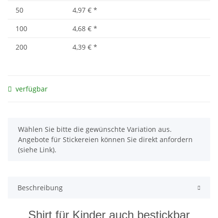
50
4,97 €
*
100
4,68 €
*
200
4,39 €
*
verfügbar
x
Wählen Sie bitte die gewünschte Variation aus.
Angebote für Stickereien können Sie direkt anfordern
(siehe Link).
Beschreibung
Shirt für Kinder auch bestickbar