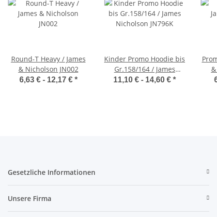
Round-T Heavy / James
Kinder Promo Hoodie bis
Prom
& Nicholson JN002
Gr.158/164 / James
&
Nicholson JN796K
6,63 € -
12,17 €
*
11,10 € -
14,60 €
*
Gesetzliche Informationen
Unsere Firma