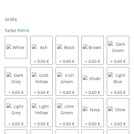
Größe
Farbe
Petrol
White
Ash
Black
Brown
Dark Green
+ 0,60 €
+ 0,60 €
+ 0,60 €
+ 0,60 €
Dark Grey
Gold Yellow
Irish Green
Khaki
Light Blue
+ 0,60 €
+ 0,60 €
+ 0,60 €
+ 0,60 €
+ 0,60 €
Light Grey
Light Yellow
Lime Green
Navy
Olive
+ 0,60 €
+ 0,60 €
+ 0,60 €
+ 0,60 €
+ 0,60 €