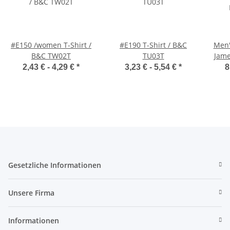
#E150 /women T-Shirt /
#E190 T-Shirt / B&C
Men'
B&C TW02T
TU03T
Jame
2,43 € -
4,29 €
*
3,23 € -
5,54 €
*
8
Gesetzliche Informationen
Unsere Firma
Informationen