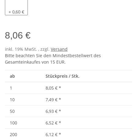
Pacific
+ 0,60 €
8,06 €
inkl. 19% MwSt. , zzgl.
Versand
Bitte beachten Sie den Mindestbestellwert des
Gesamteinkaufes von 15 EUR.
ab
Stückpreis / Stk.
1
8,05 €
*
10
7,49 €
*
50
6,93 €
*
100
6,52 €
*
200
6,12 €
*