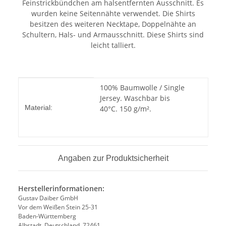
Feinstrickbündchen am halsentfernten Ausschnitt. Es
wurden keine Seitennähte verwendet. Die Shirts
besitzen des weiteren Necktape, Doppelnähte an
Schultern, Hals- und Armausschnitt. Diese Shirts sind
leicht talliert.
Produkteigenschaft
Wert
100% Baumwolle / Single
Jersey. Waschbar bis
Material:
40°C. 150 g/m².
Angaben zur Produktsicherheit
Herstellerinformationen:
Gustav Daiber GmbH
Vor dem Weißen Stein 25-31
Baden-Württemberg
Albstadt, Deutschland, 72461